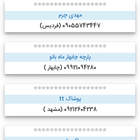
مهدی چرم
09055743447 (فردیس)
پارچه چابهار ماه بانو
09921094280 (چابهار )
پوشاک tt
09212604238 (مشهد )