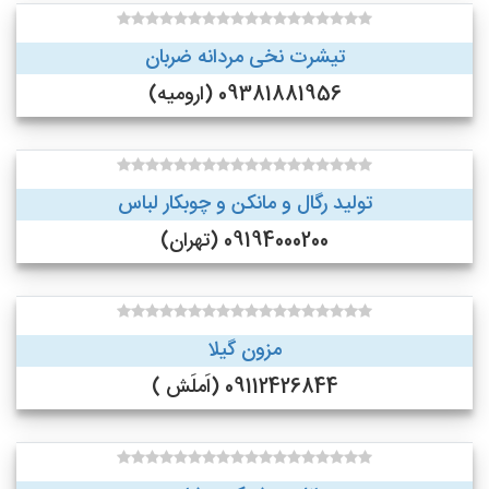
تیشرت نخی مردانه ضربان
09381881956 (ارومیه)
تولید رگال و مانکن و چوبکار لباس
09194000200 (تهران)
مزون گیلا
09112426844 (اَملَش )