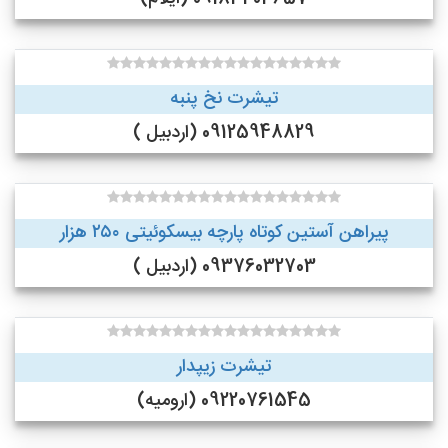
تیشرت نخ پنبه
09125948829 (اردبیل )
پیراهن آستین کوتاه پارچه بیسکوئیتی ۲۵۰ هزار
09376032703 (اردبیل )
تیشرت زیپدار
09220761545 (ارومیه)