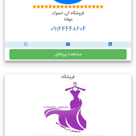
فروشگاه کی استوک
مهاباد
09144448604
مشاهده پروفایل
فروشگاه