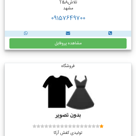
تلاشT&A
مشهد
09157649700
مشاهده پروفایل
فروشگاه
تولیدی کفش آرکا