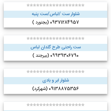
شلوار ست /لباس/ست پنبه
09371284957 (بجنورد )
ست راحتی طرح گلدان لباس
09939306790 (بیرجند )
شلوار ابر و بادی
09138875356 (شهرکرد)