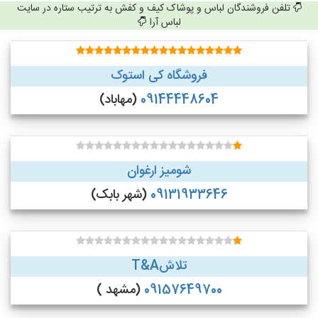
تلفن فروشندگان لباس و پوشاک کیف و کفش به ترتیب ستاره در سایت
لباس آرا
فروشگاه کی استوک
09144448604
(مهاباد)
شومیز ارغوان
09131933646
(شهر بابک)
تلاشT&A
09157649700
(مشهد )