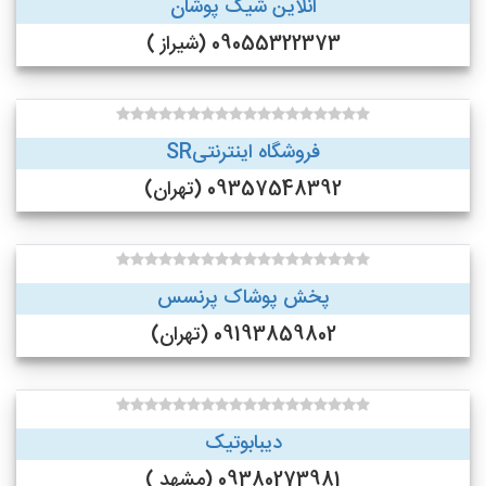
انلاین شیک پوشان
09055322373 (شیراز )
فروشگاه اینترنتیSR
09357548392 (تهران)
پخش پوشاک پرنسس
09193859802 (تهران)
دیبابوتیک
09380273981 (مشهد )