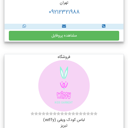
تهران
09212321988
مشاهده پروفایل
فروشگاه
لباس کودک ویفی (wiffy)
تبریز