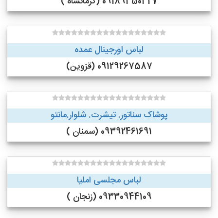
09189350327 (کرمانشاه )
لباس اورجینال عمده
09129267587 (قزوین)
پوشاک سناتور. تیشرت. شلوار.مانتو
09392461691 (سمنان )
لباس مجلسی املیا
09330944109 (زنجان )