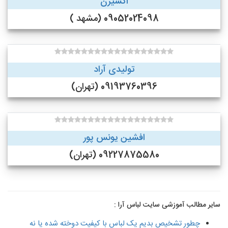
اکسیژن
09052024098 (مشهد )
تولیدی آراد
09193760396 (تهران)
افشین یونس پور
09227875580 (تهران)
سایر مطالب آموزشی سایت لباس آرا :
چطور تشخیص بدیم یک لباس با کیفیت دوخته شده یا نه