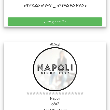
09145454750 _ 09355601147
مشاهده پروفایل
فروشگاه
Napoli
تهران