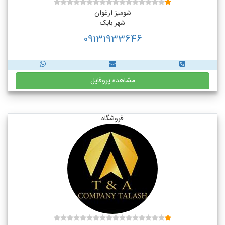
شومیز ارغوان
شهر بابک
09131933646
مشاهده پروفایل
فروشگاه