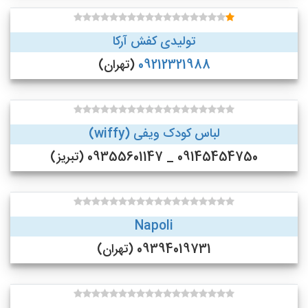
تولیدی کفش آرکا
09212321988
(تهران)
لباس کودک ویفی (wiffy)
09145454750 _ 09355601147 (تبریز)
Napoli
09394019731 (تهران)