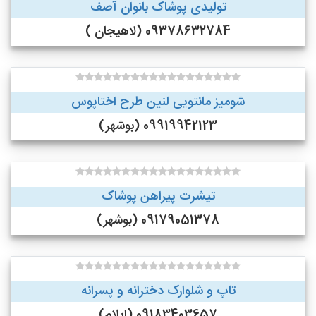
تولیدی پوشاک بانوان آصف
09378632784 (لاهیجان )
شومیز مانتویی لنین طرح اختاپوس
09919942123 (بوشهر)
تیشرت پیراهن پوشاک
09179051378 (بوشهر)
تاپ و شلوارک دخترانه و پسرانه
09183403657 (ایلام)