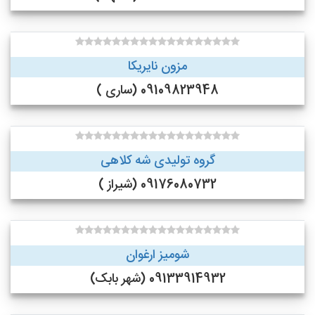
مزون نایریکا
09109823948 (ساری )
گروه تولیدی شه کلاهی
09176080732 (شیراز )
شومیز ارغوان
09133914932 (شهر بابک)