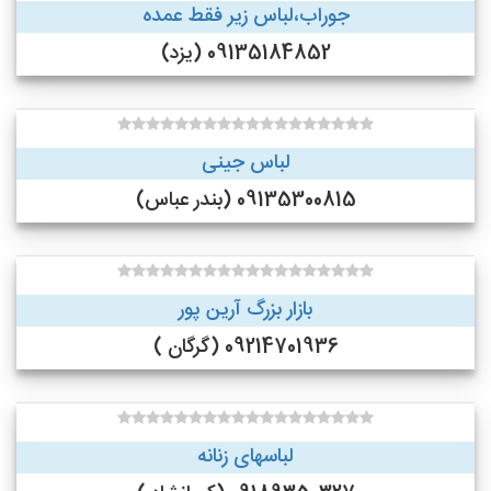
جوراب،لباس زیر فقط عمده
09135184852 (یزد)
لباس جینی
09135300815 (بندر عباس)
بازار بزرگ آرین پور
09214701936 (گرگان )
لباسهای زنانه