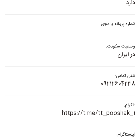
دارد
شماره پروانه یا مجوز:
وضعیت سکونت:
در ایران
تلفن تماس:
09212604238
تلگرام:
https://t.me/tt_pooshak_1
اینستاگرام: