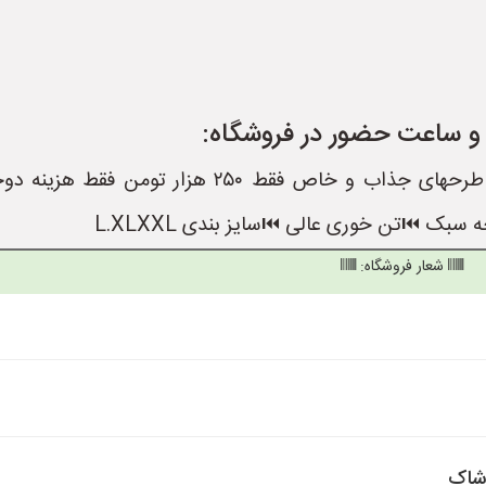
 و ساعت حضور در فروشگاه:
با سلام،خرید مستقیم از تولیدی بدون واسطه طرحهای جذاب و خاص فقط ۲۵۰ هزار توم
بک ⏮️تن خوری عالی ⏮️سایز بندی L.XLXXL
شعار فروشگاه:
وشاک