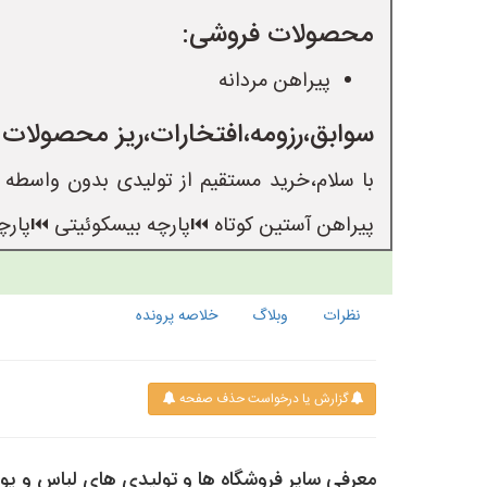
محصولات فروشی:
پیراهن مردانه
سوابق،رزومه،افتخارات،ریز محصولات
پیراهن آستین کوتاه ⏮️پارچه بیسکوئیتی ⏮️پارچه س
نظرات
وبلاگ
خلاصه پرونده
گزارش یا درخواست حذف صفحه
معرفی سایر فروشگاه ها و تولیدی های لباس و پ