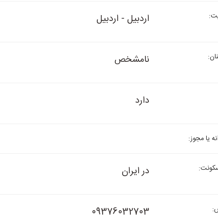
ت:
اردبیل - اردبیل
نان:
نامشخص
دارد
نه یا مجوز:
کونت:
در ایران
:
09376032703