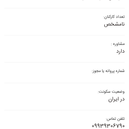
تعداد کارکنان:
نامشخص
مشاوره :
دارد
شماره پروانه یا مجوز:
وضعیت سکونت:
در ایران
تلفن تماس:
09939306790