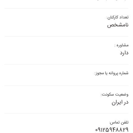
تعداد کارکنان:
نامشخص
مشاوره :
دارد
شماره پروانه یا مجوز:
وضعیت سکونت:
در ایران
تلفن تماس:
09125948829