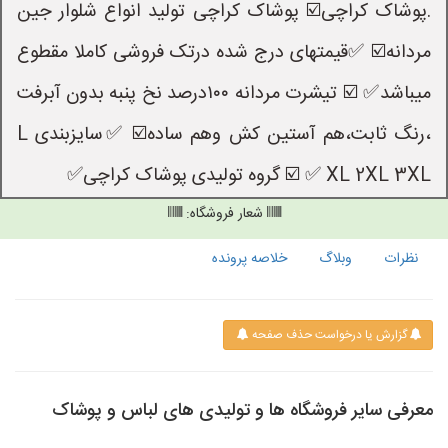
.پوشاک کراچی☑️ پوشاک کراچی تولید انواع شلوار جین
مردانه☑️ ✅قیمتهای درج شده درتک فروشی کاملا مقطوع
میباشد✅ ☑️ تیشرت مردانه ۱۰۰درصد نخ پنبه بدون آبرفت
،رنگ ثابت،هم آستین کش وهم ساده☑️ ✅سایزبندی L
XL 2XL 3XL ✅ ☑️ گروه تولیدی پوشاک کراچی✅
شعار فروشگاه:
نظرات
وبلاگ
خلاصه پرونده
گزارش یا درخواست حذف صفحه
معرفی سایر فروشگاه ها و تولیدی های لباس و پوشاک