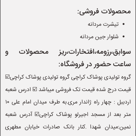
محصولات فروشی:
تیشرت مردانه
شلوار جین مردانه
سوابق،رزومه،افتخارات،ریز محصولات و
ساعت حضور در فروشگاه:
گروه تولیدی پوشاک کراچی گروه تولیدی پوشاک کراچی☑️
قیمت درج شده قیمت تک فروشی میباشد ☑️ ادرس شعبه
اردببل : چهار راه ژاندار مری.به طرف میدان امام علی ۱۰
متر بعد از مسجد اجیرلو پوشاک کراچی☑️ آدرس شعبه
نمین:میدان شهدا .کنار بانک صادرات خیابان مطهری