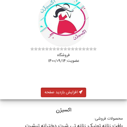
فروشگاه
عضویت:1400/09/14
افزایش بازدید صفحه
اکسیژن
محصولات فروشی:
بافت زنانه,تونیک زنانه,تی شرت دخترانه,تیشرت