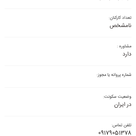
تعداد کارکنان:
نامشخص
مشاوره :
دارد
شماره پروانه یا مجوز:
وضعیت سکونت:
در ایران
تلفن تماس:
09179051378