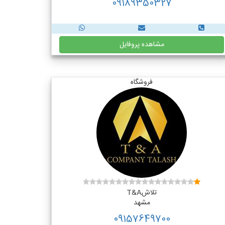
09189350327
مشاهده پروفایل
فروشگاه
تلاشT&A
مشهد
09157649700