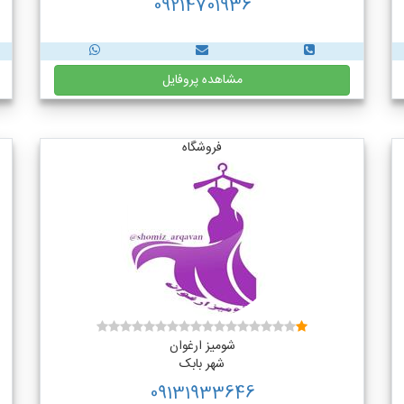
09214701936
مشاهده پروفایل
فروشگاه
شومیز ارغوان
شهر بابک
09131933646