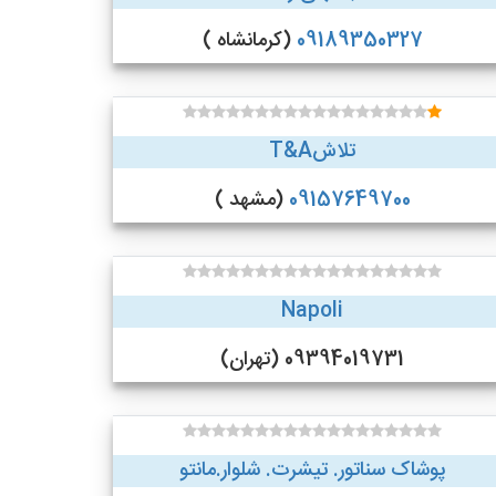
09189350327
(کرمانشاه )
تلاشT&A
09157649700
(مشهد )
Napoli
09394019731 (تهران)
پوشاک سناتور. تیشرت. شلوار.مانتو