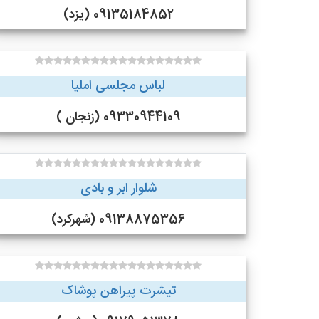
09135184852 (یزد)
لباس مجلسی املیا
09330944109 (زنجان )
شلوار ابر و بادی
09138875356 (شهرکرد)
تیشرت پیراهن پوشاک