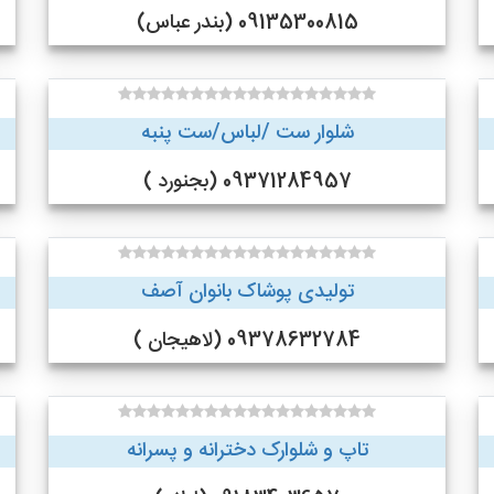
09135300815 (بندر عباس)
شلوار ست /لباس/ست پنبه
09371284957 (بجنورد )
تولیدی پوشاک بانوان آصف
09378632784 (لاهیجان )
تاپ و شلوارک دخترانه و پسرانه