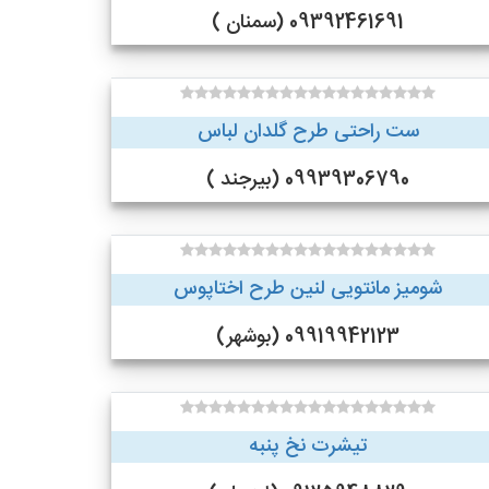
09392461691 (سمنان )
ست راحتی طرح گلدان لباس
09939306790 (بیرجند )
شومیز مانتویی لنین طرح اختاپوس
09919942123 (بوشهر)
تیشرت نخ پنبه