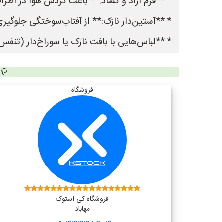
* **فرم آزاد و گشاد:** باعث گردش هوا در اطرا
* **آستین‌دار نازک:** از آفتاب‌سوختگی جلوگی
* **لباس‌هایی با بافت نازک یا سوراخ‌دار (تنف
فروشگاه
فروشگاه کی استوک
مهاباد