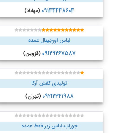
09144448604
(مهاباد)
لباس اورجینال عمده
09129267587
(قزوین)
تولیدی کفش آرکا
09212321988
(تهران)
جوراب،لباس زیر فقط عمده