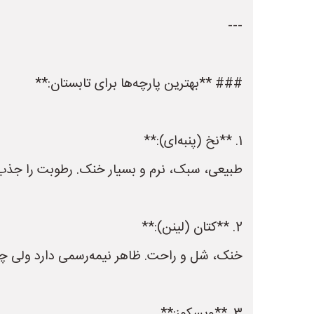
---
### **بهترین پارچه‌ها برای تابستان:**
1. **نخ (پنبه‌ای):**
طبیعی، سبک، نرم و بسیار خنک. رطوبت را جذب ک
2. **کتان (لینن):**
خنک، شل و راحت. ظاهر نیمه‌رسمی دارد ولی چ