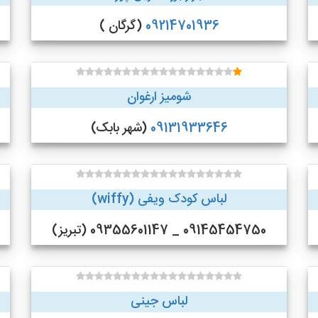
09214701936
(گرگان )
شومیز ارغوان
09131933646
(شهر بابک)
لباس کودک ویفی (wiffy)
09145454750 _ 09355601147 (تبریز)
لباس جینی