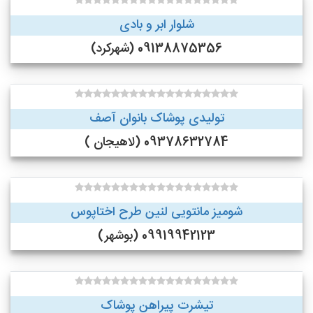
شلوار ابر و بادی
09138875356 (شهرکرد)
تولیدی پوشاک بانوان آصف
09378632784 (لاهیجان )
شومیز مانتویی لنین طرح اختاپوس
09919942123 (بوشهر)
تیشرت پیراهن پوشاک