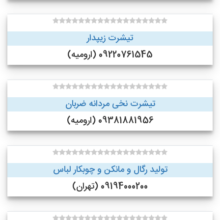
تیشرت زیپدار
09220761545 (ارومیه)
تیشرت نخی مردانه ضربان
09381881956 (ارومیه)
تولید رگال و مانکن و چوبکار لباس
09194000200 (تهران)