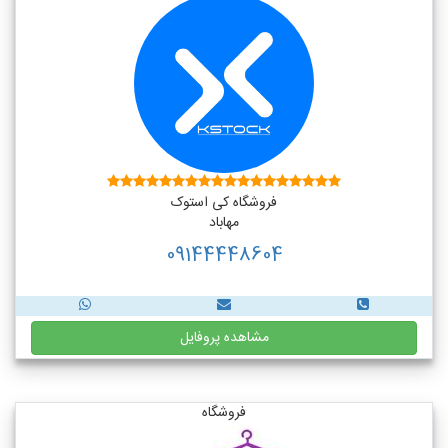
فروشگاه کی استوک
مهاباد
09144448604
مشاهده پروفایل
فروشگاه