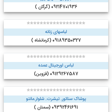
09214701936 (گرگان )
لباسهای زنانه
09189350327 (کرمانشاه )
لباس اورجینال عمده
09129267587 (قزوین)
پوشاک سناتور. تیشرت. شلوار.مانتو
09392461691 (سمنان )