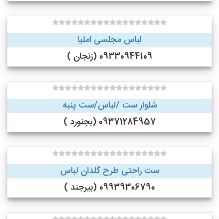
لباس مجلسی املیا
09330944109 (زنجان )
شلوار ست /لباس/ست پنبه
09371284957 (بجنورد )
ست راحتی طرح گلدان لباس
09939306790 (بیرجند )