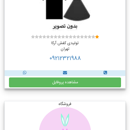
تولیدی کفش آرکا
تهران
09212321988
مشاهده پروفایل
فروشگاه