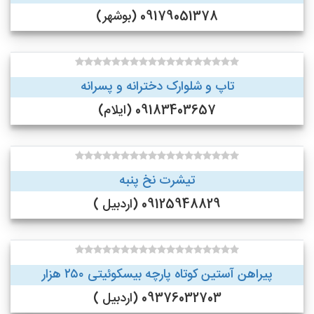
09179051378 (بوشهر)
تاپ و شلوارک دخترانه و پسرانه
09183403657 (ایلام)
تیشرت نخ پنبه
09125948829 (اردبیل )
پیراهن آستین کوتاه پارچه بیسکوئیتی ۲۵۰ هزار
09376032703 (اردبیل )