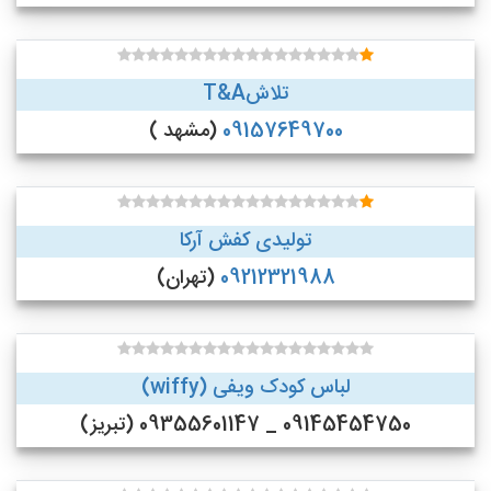
تلاشT&A
09157649700
(مشهد )
تولیدی کفش آرکا
09212321988
(تهران)
لباس کودک ویفی (wiffy)
09145454750 _ 09355601147 (تبریز)