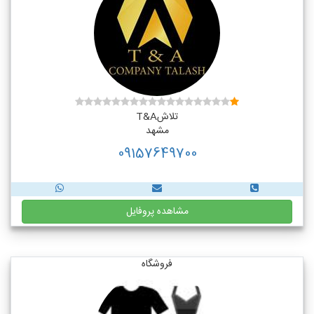
تلاشT&A
مشهد
09157649700
مشاهده پروفایل
فروشگاه