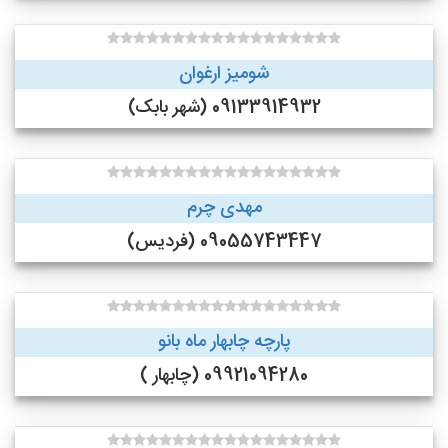
شومیز ارغوان
09133914932 (شهر بابک)
مهدی چرم
09055743447 (فردیس)
پارچه چابهار ماه بانو
09921094280 (چابهار )