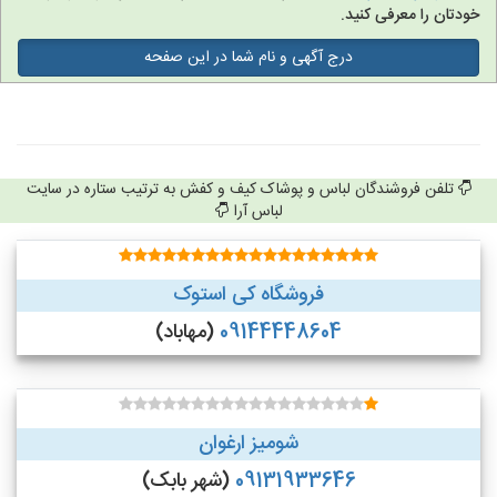
خودتان را معرفی کنید.
درج آگهی و نام شما در این صفحه
تلفن فروشندگان لباس و پوشاک کیف و کفش به ترتیب ستاره در سایت
لباس آرا
فروشگاه کی استوک
09144448604
(مهاباد)
شومیز ارغوان
09131933646
(شهر بابک)