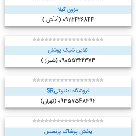
مزون گیلا
09112426844 (اَملَش )
انلاین شیک پوشان
09055322373 (شیراز )
فروشگاه اینترنتیSR
09357548392 (تهران)
پخش پوشاک پرنسس