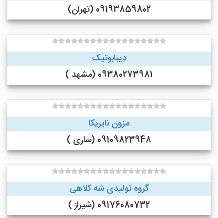
09193859802 (تهران)
دیبابوتیک
09380273981 (مشهد )
مزون نایریکا
09109823948 (ساری )
گروه تولیدی شه کلاهی
09176080732 (شیراز )