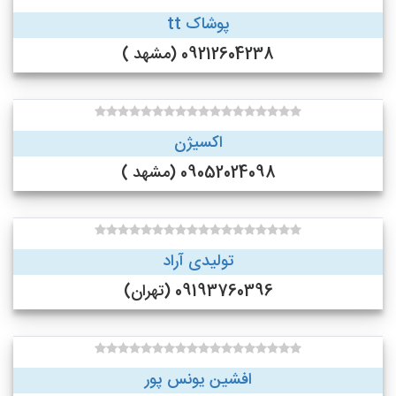
پوشاک tt
09212604238 (مشهد )
اکسیژن
09052024098 (مشهد )
تولیدی آراد
09193760396 (تهران)
افشین یونس پور