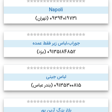
Napoli
09394019731 (تهران)
جوراب،لباس زیر فقط عمده
09135184852 (یزد)
لباس جینی
09135300815 (بندر عباس)
بازار بزرگ آرین پور