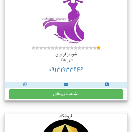
شومیز ارغوان
شهر بابک
09131933646
مشاهده پروفایل
فروشگاه