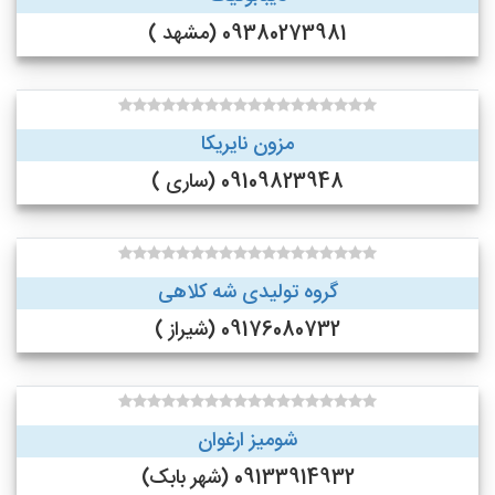
09380273981 (مشهد )
مزون نایریکا
09109823948 (ساری )
گروه تولیدی شه کلاهی
09176080732 (شیراز )
شومیز ارغوان
09133914932 (شهر بابک)