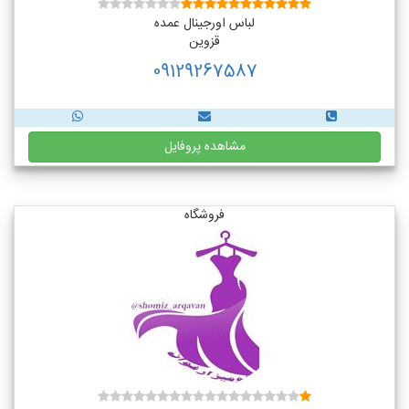
لباس اورجینال عمده
قزوین
09129267587
مشاهده پروفایل
فروشگاه