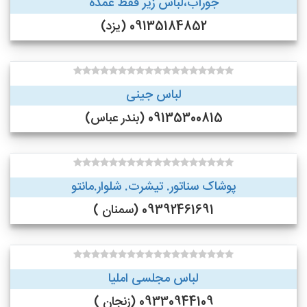
جوراب،لباس زیر فقط عمده
09135184852 (یزد)
لباس جینی
09135300815 (بندر عباس)
پوشاک سناتور. تیشرت. شلوار.مانتو
09392461691 (سمنان )
لباس مجلسی املیا
09330944109 (زنجان )