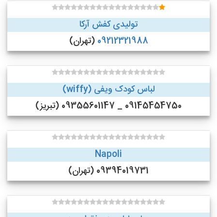
تولیدی کفش آرکا
09212321988
(تهران)
لباس کودک ویفی (wiffy)
09145454750 _ 09355601147 (تبریز)
Napoli
09394019731 (تهران)