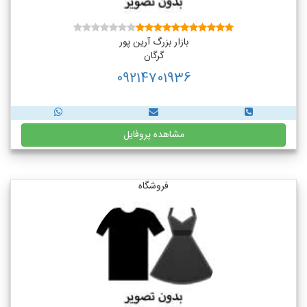
بازار بزرگ آرین پور
گرگان
09214701936
مشاهده پروفایل
فروشگاه