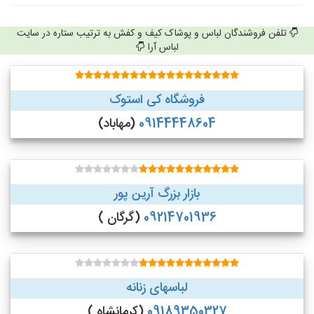
تلفن فروشندگان لباس و پوشاک کیف و کفش به ترتیب ستاره در سایت
لباس آرا
فروشگاه کی استوک
09144448604
(مهاباد)
بازار بزرگ آرین پور
09214701936
(گرگان )
لباسهای زنانه
09189350327
(کرمانشاه )