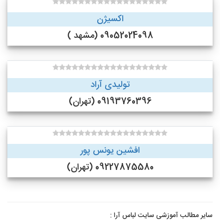
اکسیژن
09052024098 (مشهد )
تولیدی آراد
09193760396 (تهران)
افشین یونس پور
09227875580 (تهران)
سایر مطالب آموزشی سایت لباس آرا :