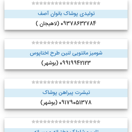
تولیدی پوشاک بانوان آصف
09378632784 (لاهیجان )
شومیز مانتویی لنین طرح اختاپوس
09919942123 (بوشهر)
تیشرت پیراهن پوشاک
09179051378 (بوشهر)