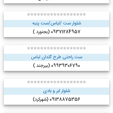
شلوار ست /لباس/ست پنبه
09371284957 (بجنورد )
ست راحتی طرح گلدان لباس
09939306790 (بیرجند )
شلوار ابر و بادی
09138875356 (شهرکرد)