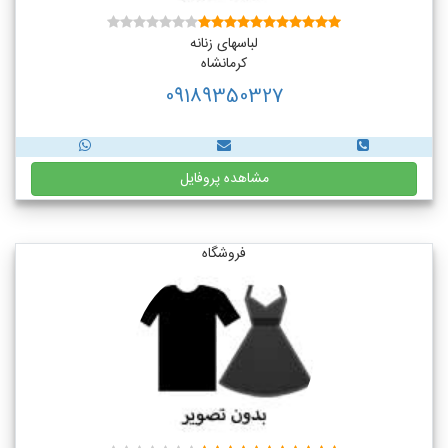
لباسهای زنانه
کرمانشاه
09189350327
مشاهده پروفایل
فروشگاه