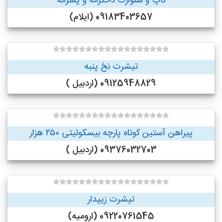
تاپ و شلوارک دخترانه و پسرانه
09183403657 (ایلام)
تیشرت نخ پنبه
09125948829 (اردبیل )
پیراهن آستین کوتاه پارچه بیسکوئیتی ۲۵۰ هزار
09376032703 (اردبیل )
تیشرت زیپدار
09220761545 (ارومیه)