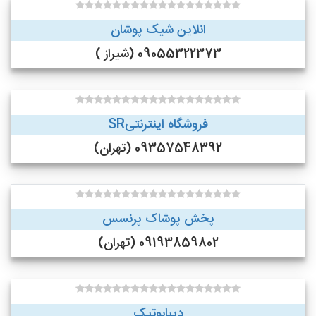
انلاین شیک پوشان
09055322373 (شیراز )
فروشگاه اینترنتیSR
09357548392 (تهران)
پخش پوشاک پرنسس
09193859802 (تهران)
دیبابوتیک