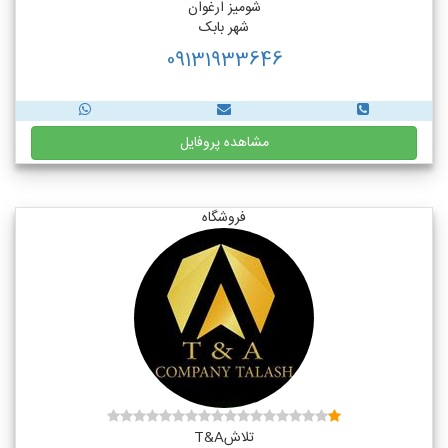
شومیز ارغوان
شهر بابک
09131933646
مشاهده پروفایل
فروشگاه
تلاشT&A