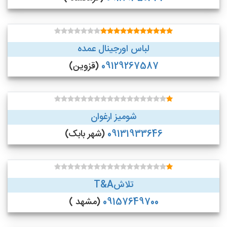
لباس اورجینال عمده
09129267587
(قزوین)
شومیز ارغوان
09131933646
(شهر بابک)
تلاشT&A
09157649700
(مشهد )