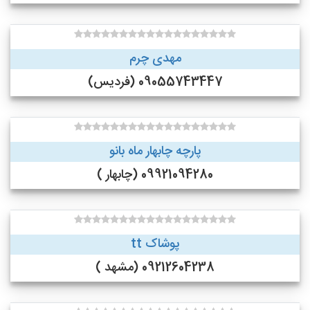
مهدی چرم
09055743447 (فردیس)
پارچه چابهار ماه بانو
09921094280 (چابهار )
پوشاک tt
09212604238 (مشهد )