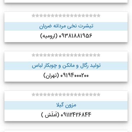
تیشرت نخی مردانه ضربان
09381881956 (ارومیه)
تولید رگال و مانکن و چوبکار لباس
09194000200 (تهران)
مزون گیلا
09112426844 (اَملَش )