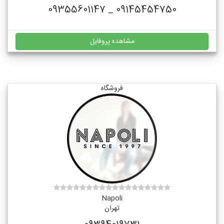
09145454750 _ 09355601147
مشاهده پروفایل
فروشگاه
Napoli
تهران