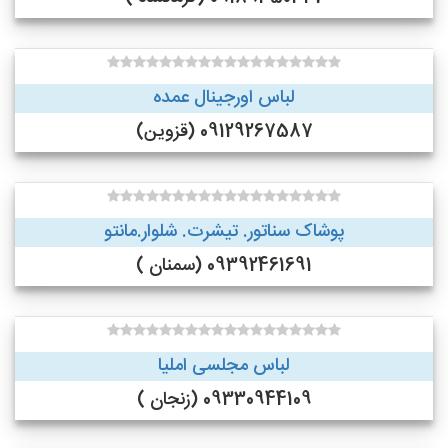
لباس اورجینال عمده
09129267587 (قزوین)
پوشاک سناتور. تیشرت. شلوار.مانتو
09392461691 (سمنان )
لباس مجلسی املیا
09330944109 (زنجان )