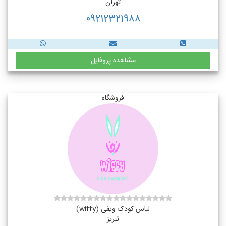
تهران
09212321988
مشاهده پروفایل
فروشگاه
لباس کودک ویفی (wiffy)
تبریز