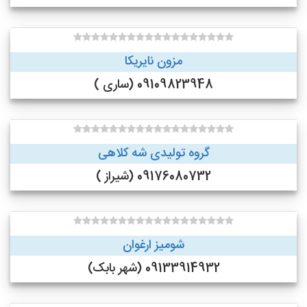
مزون نایریکا
09109823948 (ساری )
گروه تولیدی شه کلاهی
09176080732 (شیراز )
شومیز ارغوان
09133914932 (شهر بابک)