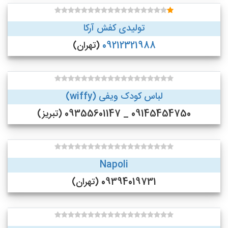
تولیدی کفش آرکا
09212321988
(تهران)
لباس کودک ویفی (wiffy)
09145454750 _ 09355601147 (تبریز)
Napoli
09394019731 (تهران)