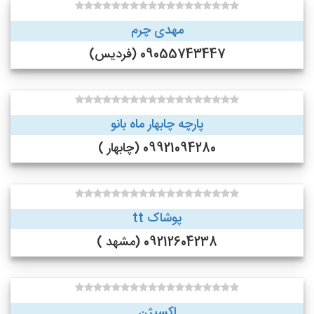
مهدی چرم
09055743447 (فردیس)
پارچه چابهار ماه بانو
09921094280 (چابهار )
پوشاک tt
09212604238 (مشهد )
اکسیژن