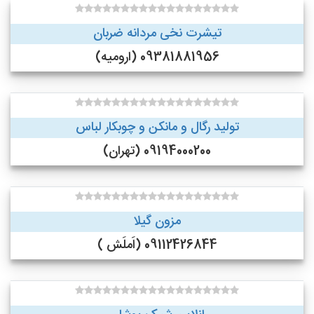
تیشرت نخی مردانه ضربان
09381881956 (ارومیه)
تولید رگال و مانکن و چوبکار لباس
09194000200 (تهران)
مزون گیلا
09112426844 (اَملَش )