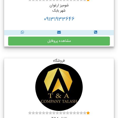
شومیز ارغوان
شهر بابک
09131933646
مشاهده پروفایل
فروشگاه