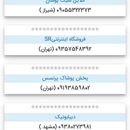
انلاین شیک پوشان
09055322373 (شیراز )
فروشگاه اینترنتیSR
09357548392 (تهران)
پخش پوشاک پرنسس
09193859802 (تهران)
دیبابوتیک
09380273981 (مشهد )