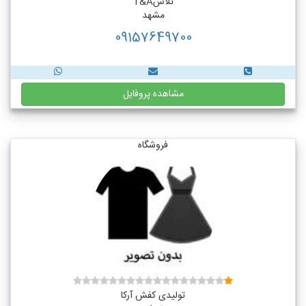
تلاشT&A
مشهد
09157649700
مشاهده پروفایل
فروشگاه
تولیدی کفش آرکا