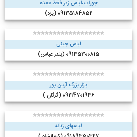
جوراب،لباس زیر فقط عمده
09135184852 (یزد)
لباس جینی
09135300815 (بندر عباس)
بازار بزرگ آرین پور
09214701936 (گرگان )
لباسهای زنانه
09189350327 (کرمانشاه )