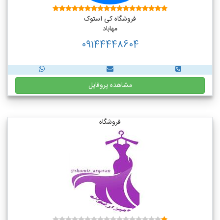
فروشگاه کی استوک
مهاباد
09144448604
مشاهده پروفایل
فروشگاه