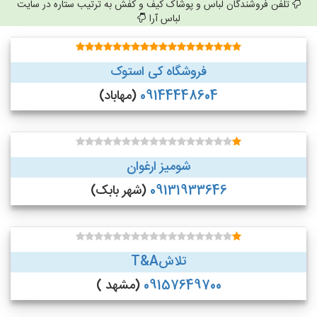
تلفن فروشندگان لباس و پوشاک کیف و کفش به ترتیب ستاره در سایت
لباس آرا
فروشگاه کی استوک
09144448604
(مهاباد)
شومیز ارغوان
09131933646
(شهر بابک)
تلاشT&A
09157649700
(مشهد )