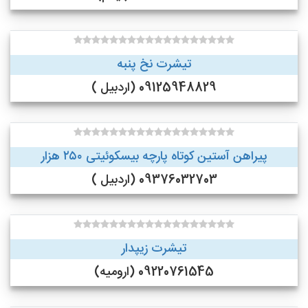
تیشرت نخ پنبه
09125948829 (اردبیل )
پیراهن آستین کوتاه پارچه بیسکوئیتی ۲۵۰ هزار
09376032703 (اردبیل )
تیشرت زیپدار
09220761545 (ارومیه)