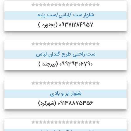
شلوار ست /لباس/ست پنبه
09371284957 (بجنورد )
ست راحتی طرح گلدان لباس
09939306790 (بیرجند )
شلوار ابر و بادی
09138875356 (شهرکرد)