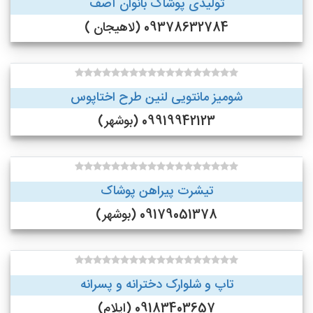
تولیدی پوشاک بانوان آصف
09378632784 (لاهیجان )
شومیز مانتویی لنین طرح اختاپوس
09919942123 (بوشهر)
تیشرت پیراهن پوشاک
09179051378 (بوشهر)
تاپ و شلوارک دخترانه و پسرانه
09183403657 (ایلام)