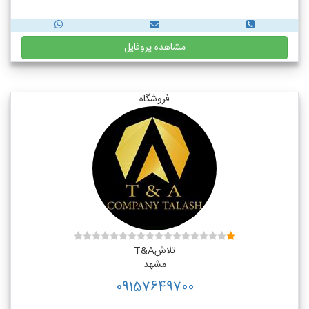
مشاهده پروفایل
فروشگاه
تلاشT&A
مشهد
09157649700