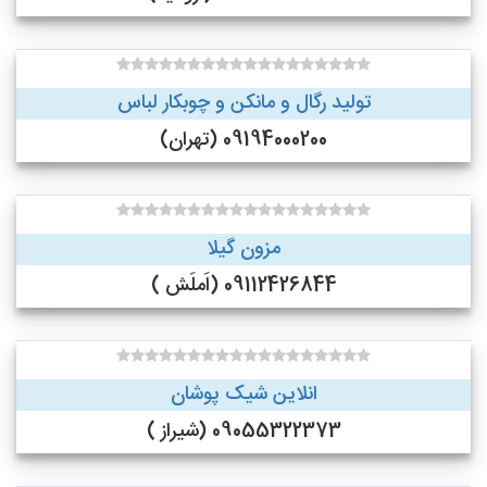
تولید رگال و مانکن و چوبکار لباس
09194000200 (تهران)
مزون گیلا
09112426844 (اَملَش )
انلاین شیک پوشان
09055322373 (شیراز )