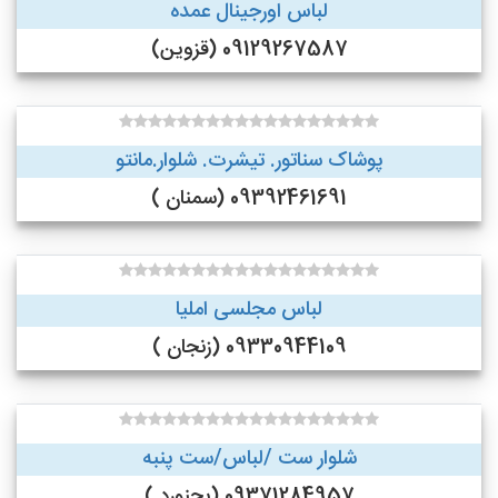
لباس اورجینال عمده
09129267587 (قزوین)
پوشاک سناتور. تیشرت. شلوار.مانتو
09392461691 (سمنان )
لباس مجلسی املیا
09330944109 (زنجان )
شلوار ست /لباس/ست پنبه
09371284957 (بجنورد )