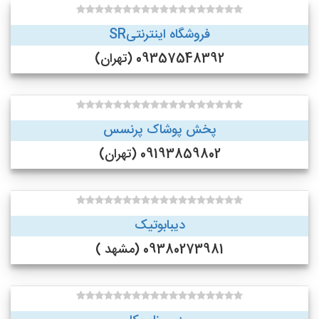
فروشگاه اینترنتیSR
09357548392 (تهران)
پخش پوشاک پرنسس
09193859802 (تهران)
دیبابوتیک
09380273981 (مشهد )