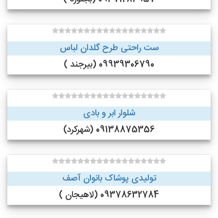
ست راحتی طرح گلدان لباس
09939306790 (بیرجند )
شلوار ابر و بادی
09138875356 (شهرکرد)
تولیدی پوشاک بانوان آصف
09378632784 (لاهیجان )