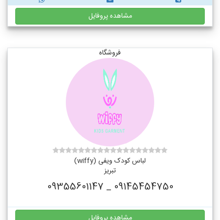
مشاهده پروفایل
فروشگاه
لباس کودک ویفی (wiffy)
تبریز
09145454750 _ 09355601147
مشاهده پروفایل