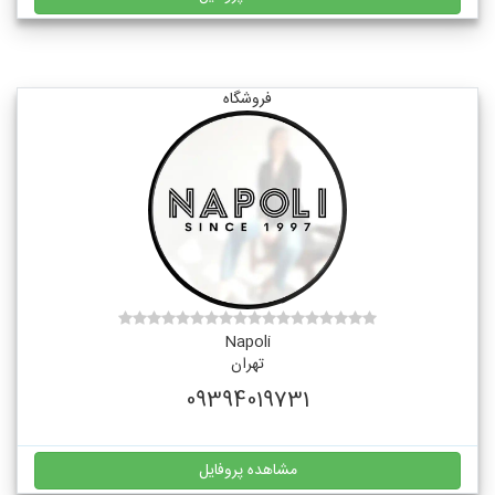
فروشگاه
Napoli
تهران
09394019731
مشاهده پروفایل