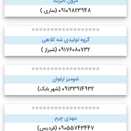
مزون نایریکا
09109823948 (ساری )
گروه تولیدی شه کلاهی
09176080732 (شیراز )
شومیز ارغوان
09133914932 (شهر بابک)
مهدی چرم
09055743447 (فردیس)