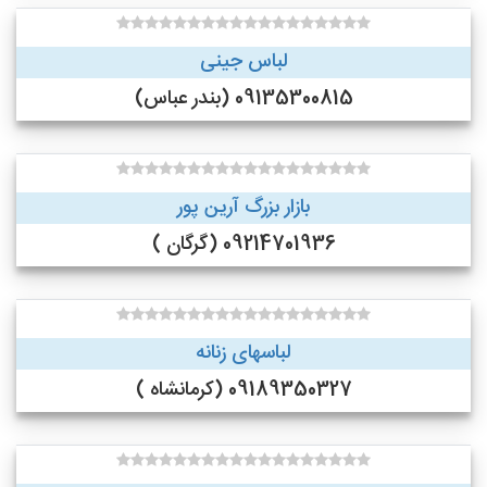
لباس جینی
09135300815 (بندر عباس)
بازار بزرگ آرین پور
09214701936 (گرگان )
لباسهای زنانه
09189350327 (کرمانشاه )