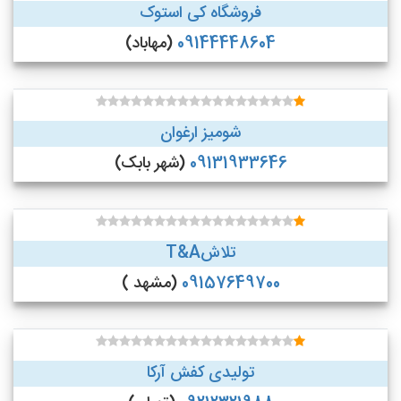
فروشگاه کی استوک
09144448604
(مهاباد)
شومیز ارغوان
09131933646
(شهر بابک)
تلاشT&A
09157649700
(مشهد )
تولیدی کفش آرکا