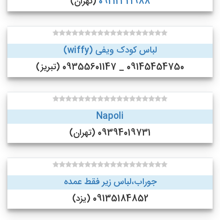
09212321988
(تهران)
لباس کودک ویفی (wiffy)
09145454750 _ 09355601147 (تبریز)
Napoli
09394019731 (تهران)
جوراب،لباس زیر فقط عمده
09135184852 (یزد)