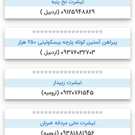
تیشرت نخ پنبه
09125948829 (اردبیل )
پیراهن آستین کوتاه پارچه بیسکوئیتی ۲۵۰ هزار
09376032703 (اردبیل )
تیشرت زیپدار
09220761545 (ارومیه)
تیشرت نخی مردانه ضربان
09381881956 (ارومیه)