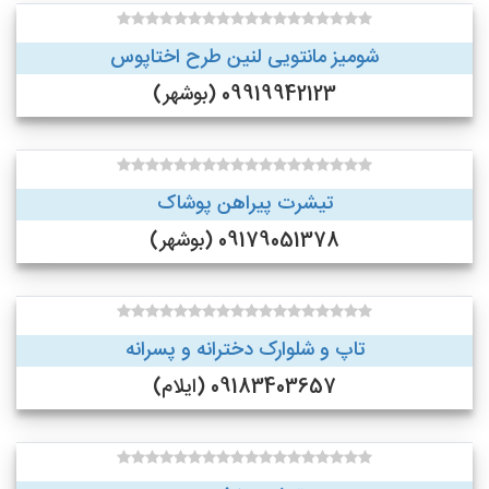
شومیز مانتویی لنین طرح اختاپوس
09919942123 (بوشهر)
تیشرت پیراهن پوشاک
09179051378 (بوشهر)
تاپ و شلوارک دخترانه و پسرانه
09183403657 (ایلام)