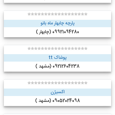
پارچه چابهار ماه بانو
09921094280 (چابهار )
پوشاک tt
09212604238 (مشهد )
اکسیژن
09052024098 (مشهد )