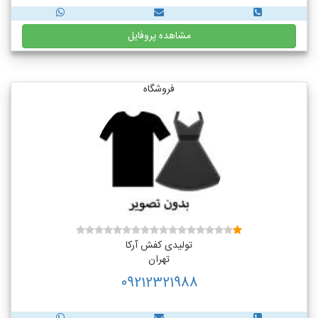
مشاهده پروفایل
فروشگاه
تولیدی کفش آرکا
تهران
09212321988