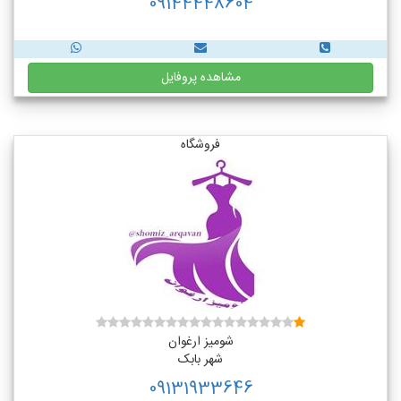
09144448604
مشاهده پروفایل
فروشگاه
شومیز ارغوان
شهر بابک
09131933646