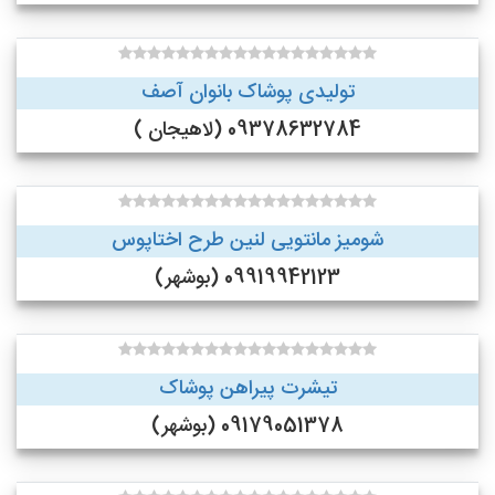
تولیدی پوشاک بانوان آصف
09378632784 (لاهیجان )
شومیز مانتویی لنین طرح اختاپوس
09919942123 (بوشهر)
تیشرت پیراهن پوشاک
09179051378 (بوشهر)