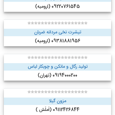
09220761545 (ارومیه)
تیشرت نخی مردانه ضربان
09381881956 (ارومیه)
تولید رگال و مانکن و چوبکار لباس
09194000200 (تهران)
مزون گیلا
09112426844 (اَملَش )