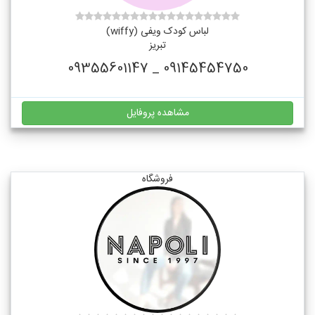
لباس کودک ویفی (wiffy)
تبریز
09145454750 _ 09355601147
مشاهده پروفایل
فروشگاه