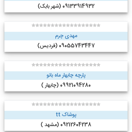
09133914932 (شهر بابک)
مهدی چرم
09055743447 (فردیس)
پارچه چابهار ماه بانو
09921094280 (چابهار )
پوشاک tt
09212604238 (مشهد )