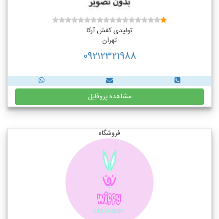
تولیدی کفش آرکا
تهران
09212321988
مشاهده پروفایل
فروشگاه