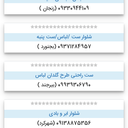
09330944109 (زنجان )
شلوار ست /لباس/ست پنبه
09371284957 (بجنورد )
ست راحتی طرح گلدان لباس
09939306790 (بیرجند )
شلوار ابر و بادی
09138875356 (شهرکرد)