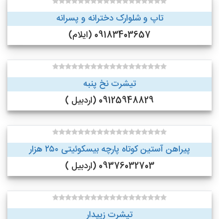
تاپ و شلوارک دخترانه و پسرانه
09183403657 (ایلام)
تیشرت نخ پنبه
09125948829 (اردبیل )
پیراهن آستین کوتاه پارچه بیسکوئیتی ۲۵۰ هزار
09376032703 (اردبیل )
تیشرت زیپدار