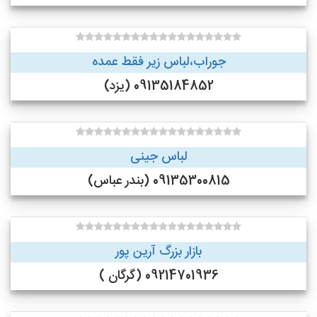
جوراب،لباس زیر فقط عمده
09135184852 (یزد)
لباس جینی
09135300815 (بندر عباس)
بازار بزرگ آرین پور
09214701936 (گرگان )