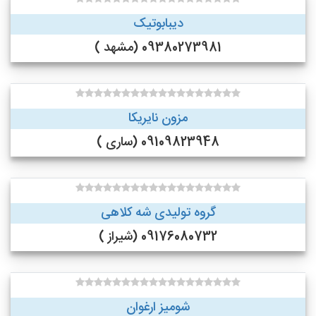
دیبابوتیک
09380273981 (مشهد )
مزون نایریکا
09109823948 (ساری )
گروه تولیدی شه کلاهی
09176080732 (شیراز )
شومیز ارغوان