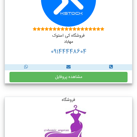
فروشگاه کی استوک
مهاباد
09144448604
مشاهده پروفایل
فروشگاه