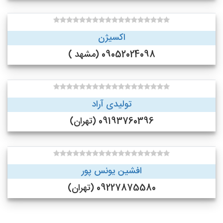
اکسیژن
09052024098 (مشهد )
تولیدی آراد
09193760396 (تهران)
افشین یونس پور
09227875580 (تهران)