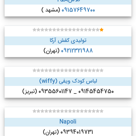
تلاشT&A
09157649700
(مشهد )
تولیدی کفش آرکا
09212321988
(تهران)
لباس کودک ویفی (wiffy)
09145454750 _ 09355601147 (تبریز)
Napoli
09394019731 (تهران)