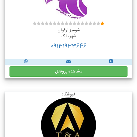
شومیز ارغوان
شهر بابک
09131933646
مشاهده پروفایل
فروشگاه