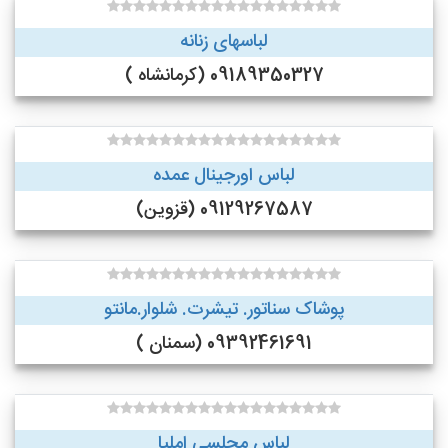
لباسهای زنانه
09189350327 (کرمانشاه )
لباس اورجینال عمده
09129267587 (قزوین)
پوشاک سناتور. تیشرت. شلوار.مانتو
09392461691 (سمنان )
لباس مجلسی املیا