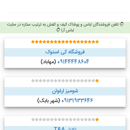
تلفن فروشندگان لباس و پوشاک کیف و کفش به ترتیب ستاره در سایت
لباس آرا
فروشگاه کی استوک
09144448604
(مهاباد)
شومیز ارغوان
09131933646
(شهر بابک)