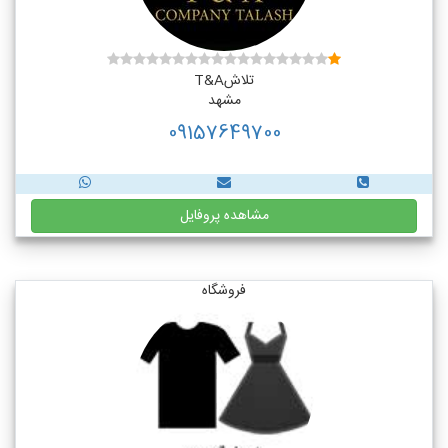
تلاشT&A
مشهد
09157649700
مشاهده پروفایل
فروشگاه