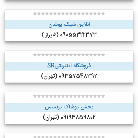
انلاین شیک پوشان
09055322373 (شیراز )
فروشگاه اینترنتیSR
09357548392 (تهران)
پخش پوشاک پرنسس
09193859802 (تهران)