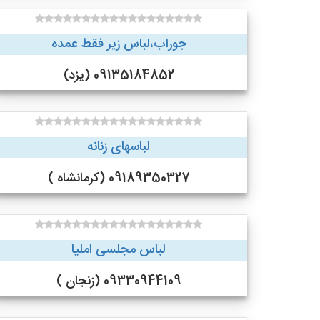
جوراب،لباس زیر فقط عمده
09135184852 (یزد)
لباسهای زنانه
09189350327 (کرمانشاه )
لباس مجلسی املیا
09330944109 (زنجان )