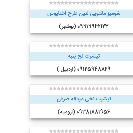
شومیز مانتویی لنین طرح اختاپوس
09919942123 (بوشهر)
تیشرت نخ پنبه
09125948829 (اردبیل )
تیشرت نخی مردانه ضربان
09381881956 (ارومیه)