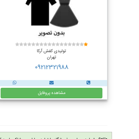
تولیدی کفش آرکا
تهران
09212321988
مشاهده پروفایل