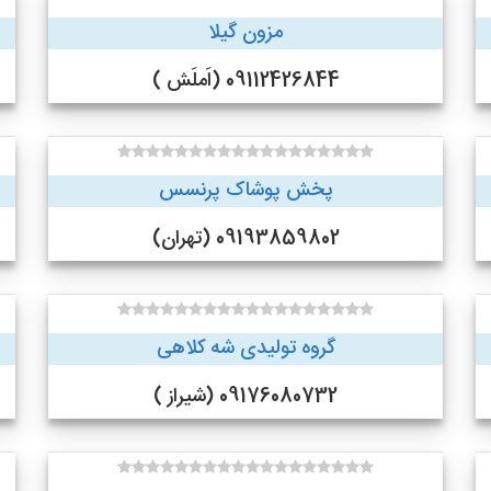
مزون گیلا
09112426844 (اَملَش )
پخش پوشاک پرنسس
09193859802 (تهران)
گروه تولیدی شه کلاهی
09176080732 (شیراز )