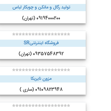
تولید رگال و مانکن و چوبکار لباس
09194000200 (تهران)
فروشگاه اینترنتیSR
09357548392 (تهران)
مزون نایریکا
09109823948 (ساری )