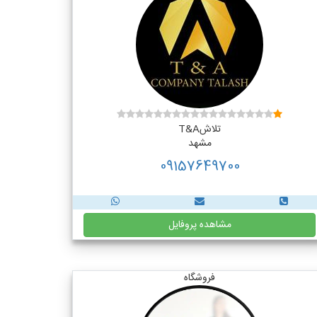
تلاشT&A
مشهد
09157649700
مشاهده پروفایل
فروشگاه