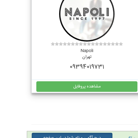
Napoli
تهران
09394019731
مشاهده پروفایل