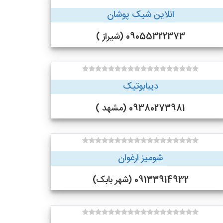
انلاین شیک پوشان
09055322373 (شیراز )
دیبابوتیک
09380273981 (مشهد )
شومیز ارغوان
09133914932 (شهر بابک)