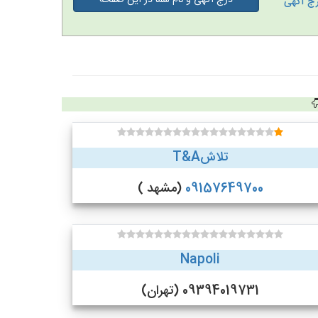
درج آگهی و نام شما در این صفحه
ج آگهی
تلاشT&A
09157649700
(مشهد )
Napoli
09394019731 (تهران)