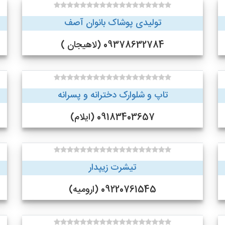
تولیدی پوشاک بانوان آصف
09378632784 (لاهیجان )
تاپ و شلوارک دخترانه و پسرانه
09183403657 (ایلام)
تیشرت زیپدار
09220761545 (ارومیه)