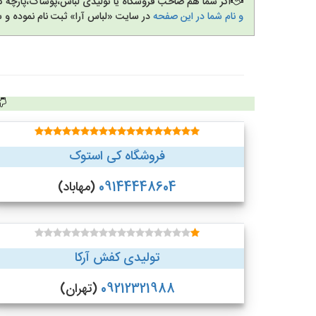
اگر شما هم صاحب فروشگاه یا تولیدی لباس،پوشاک،پارچه 
و نام شما در این صفحه
در سایت «لباس آرا» ثبت نام نموده و 
فروشگاه کی استوک
09144448604
(مهاباد)
تولیدی کفش آرکا
09212321988
(تهران)