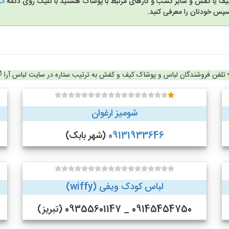
کیف یا کفش و سایر کسب و کارهای مرتبط با پوشاک هستید با کلیک روی دکمه
در
سپس خودتان را معرفی کنید.
تلفن فروشندگان لباس و پوشاک کیف و کفش به ترتیب ستاره در سایت لباس آرا
شومیز ارغوان
09131933646
(شهر بابک)
لباس کودک ویفی (wiffy)
09145454750 _ 09355601147 (تبریز)