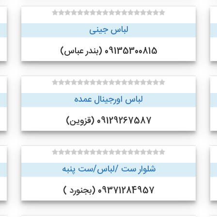
لباس جینی
09135300815 (بندر عباس)
لباس اورجینال عمده
09129267587 (قزوین)
شلوار ست /لباس/ست پنبه
09371284957 (بجنورد )