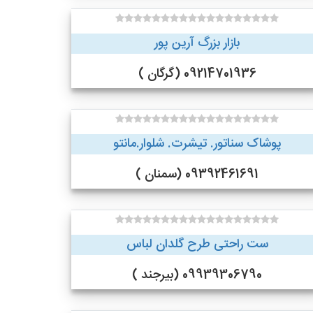
بازار بزرگ آرین پور
09214701936 (گرگان )
پوشاک سناتور. تیشرت. شلوار.مانتو
09392461691 (سمنان )
ست راحتی طرح گلدان لباس
09939306790 (بیرجند )