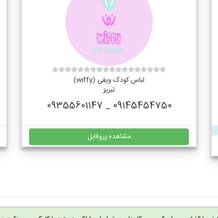
لباس کودک ویفی (wiffy)
تبریز
09145454750 _ 09355601147
مشاهده پروفایل