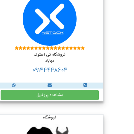
فروشگاه کی استوک
مهاباد
09144448604
مشاهده پروفایل
فروشگاه