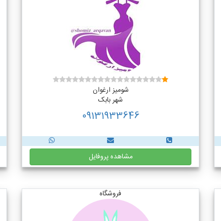
شومیز ارغوان
شهر بابک
09131933646
مشاهده پروفایل
فروشگاه