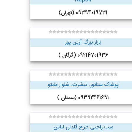
Napoli
09394019731 (تهران)
بازار بزرگ آرین پور
09214701936 (گرگان )
پوشاک سناتور. تیشرت. شلوار.مانتو
09392461691 (سمنان )
ست راحتی طرح گلدان لباس