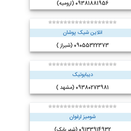
09381881956 (ارومیه)
انلاین شیک پوشان
09055322373 (شیراز )
دیبابوتیک
09380273981 (مشهد )
شومیز ارغوان
09133914932 (شهر بابک)