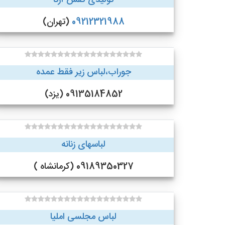
تولیدی کفش آرکا
09212321988
(تهران)
جوراب،لباس زیر فقط عمده
09135184852 (یزد)
لباسهای زنانه
09189350327 (کرمانشاه )
لباس مجلسی املیا