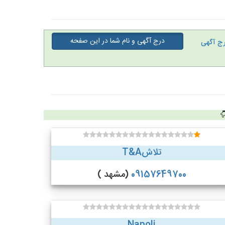
درج آگهی و نام شما در این صفحه
ج آگهی
تلاشT&A
09157649700
(مشهد )