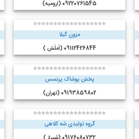
09220761545 (ارومیه)
مزون گیلا
09112426844 (اَملَش )
پخش پوشاک پرنسس
09193859802 (تهران)
گروه تولیدی شه کلاهی
09176080732 (شیراز )