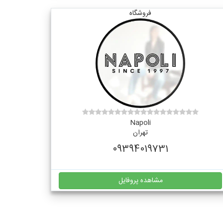
فروشگاه
Napoli
تهران
09394019731
مشاهده پروفایل