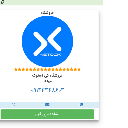
فروشگاه
فروشگاه کی استوک
مهاباد
09144448604
مشاهده پروفایل