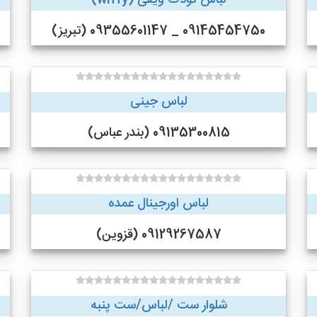
لباس کودک ویفی (wiffy)
09145454750 _ 09355601147 (تبریز)
لباس جینی
09135300815 (بندر عباس)
لباس اورجینال عمده
09129267587 (قزوین)
شلوار ست /لباس/ست پنبه