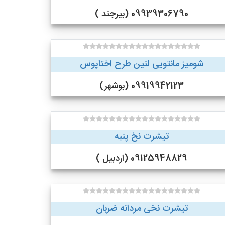
09939306790 (بیرجند )
شومیز مانتویی لنین طرح اختاپوس
09919942123 (بوشهر)
تیشرت نخ پنبه
09125948829 (اردبیل )
تیشرت نخی مردانه ضربان