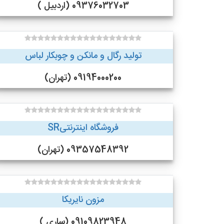
09376032703 (اردبیل )
تولید رگال و مانکن و چوبکار لباس
09194000200 (تهران)
فروشگاه اینترنتیSR
09357548392 (تهران)
مزون نایریکا
09109823948 (ساری )