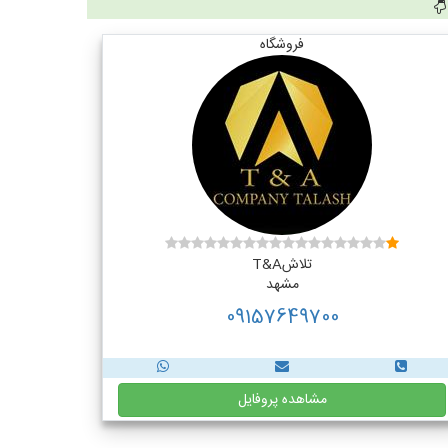
فروشگاه
تلاشT&A
مشهد
09157649700
مشاهده پروفایل