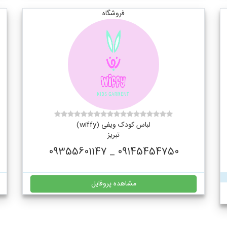
فروشگاه
لباس کودک ویفی (wiffy)
تبریز
09145454750 _ 09355601147
مشاهده پروفایل