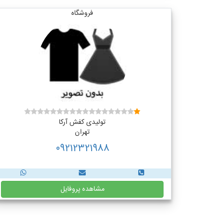
فروشگاه
تولیدی کفش آرکا
تهران
09212321988
مشاهده پروفایل