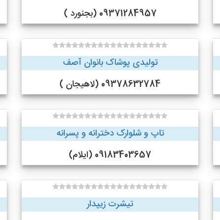
09371284957 (بجنورد )
تولیدی پوشاک بانوان آصف
09378632784 (لاهیجان )
تاپ و شلوارک دخترانه و پسرانه
09183403657 (ایلام)
تیشرت زیپدار