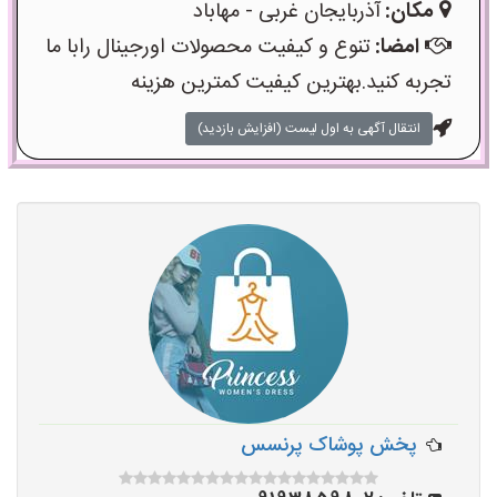
مکان:
آذربایجان غربی - مهاباد
امضا:
تنوع و کیفیت محصولات اورجینال رابا ما
تجربه کنید.بهترین کیفیت کمترین هزینه
انتقال آگهی به اول لیست (افزایش بازدید)
پخش پوشاک پرنسس