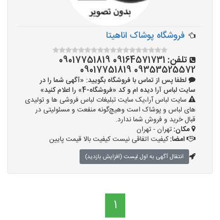
فروشگاه پوشاک اناهیتا
تلفن:
09164571731 09017751819
09353525572 09017751819
لطفا پس از تماس با فروشگاه بگویید: «آگهی شما را در
سایت لباس آرا دیده ام و کد «فروشگاه-4» را اعلام کنید»
سایت لباس آرا،یک سایت تبلیغات لباس فروشی ها و تولیدی
های لباس و پوشاک است وهیچ‌گونه منفعت و مسئولیتی در
قبال خرید و فروش شما ندارد.
مکان:
تهران - تهران
امضا:
کیفیت اتفاقی نیست کیفیت بالا قیمت پایین
انتقال آگهی به اول لیست (افزایش بازدید)
1