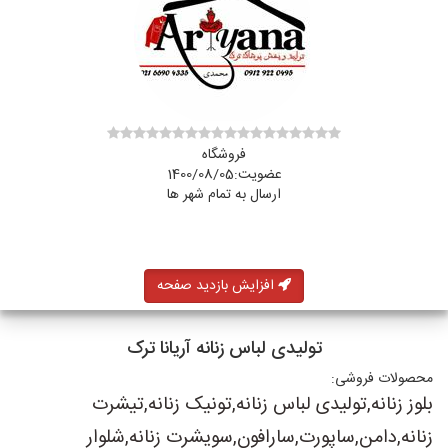
فروشگاه
عضویت:1400/08/05
ارسال به تمام شهر ها
افزایش بازدید صفحه
تولیدی لباس زنانه آریانا ترک
محصولات فروشی:
بلوز زنانه,تولیدی لباس زنانه,تونیک زنانه,تیشرت
زنانه,دامن,ساپورت,سارافون,سویشرت زنانه,شلوار