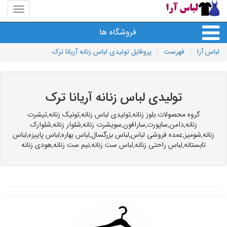
منوی
سایت
لباس
فروشگاه ها
آرا
لباس آرا
فهرست
پروفایل تولیدی لباس زنانه آریانا ترک
تولیدی لباس زنانه آریانا ترک
گروه محصولات:بلوز زنانه,تولیدی لباس زنانه,تونیک زنانه,تیشرت
زنانه,دامن,ساپورت,سارافون,سویشرت زنانه,شلوار زنانه,شلوارک
زنانه,شومیز,عمده فروشی لباس,لباس بزرگسال,لباس بهاره,لباس پاییزه,لباس
تابستانه,لباس راحتی زنانه,لباس ست زنانه,نیم ست زنانه,هودی زنانه