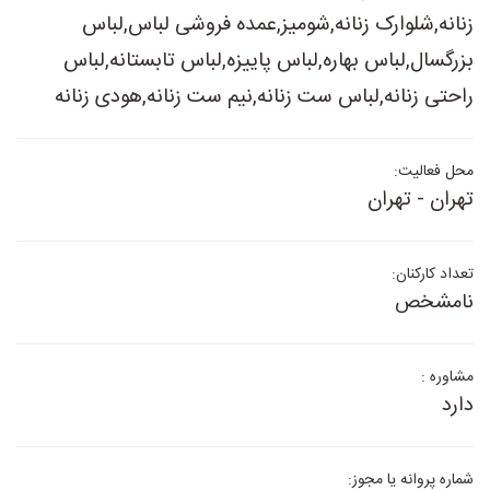
زنانه,شلوارک زنانه,شومیز,عمده فروشی لباس,لباس
بزرگسال,لباس بهاره,لباس پاییزه,لباس تابستانه,لباس
راحتی زنانه,لباس ست زنانه,نیم ست زنانه,هودی زنانه
محل فعالیت:
تهران - تهران
تعداد کارکنان:
نامشخص
مشاوره :
دارد
شماره پروانه یا مجوز: