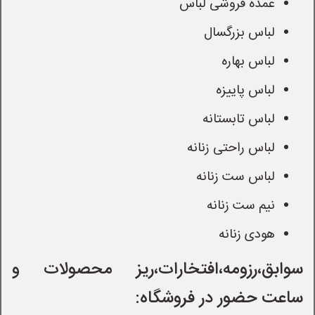
عمده فروشی لباس
لباس بزرگسال
لباس بهاره
لباس پاییزه
لباس تابستانه
لباس راحتی زنانه
لباس ست زنانه
نیم ست زنانه
هودی زنانه
سوابق،رزومه،افتخارات،ریز محصولات و
ساعت حضور در فروشگاه: