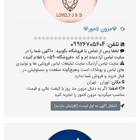
💎مزون لامور💎
تلفن:
09926705604
لطفا پس از تماس با فروشگاه بگویید: «آگهی شما را در
سایت لباس آرا دیده ام و کد «فروشگاه-59» را اعلام کنید»
سایت لباس آرا،یک سایت تبلیغات لباس فروشی ها و تولیدی
های لباس و پوشاک است وهیچ‌گونه منفعت و مسئولیتی در
قبال خرید و فروش شما ندارد.
مکان:
تهران - تهران
امضا:
اگر به دنبال مزون مد روز با کیفت عالی و قیمت
مناسب میگردید مزون لامور را تجربه کنید
انتقال آگهی به اول لیست (افزایش بازدید)