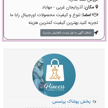
مکان:
آذربایجان غربی - مهاباد
امضا:
تنوع و کیفیت محصولات اورجینال رابا ما
تجربه کنید.بهترین کیفیت کمترین هزینه
انتقال آگهی به اول لیست (افزایش بازدید)
پخش پوشاک پرنسس