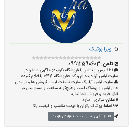
ویرا بوتیک
تلفن:
09912590603
لطفا پس از تماس با فروشگاه بگویید: «آگهی شما را در
سایت لباس آرا دیده ام و کد «فروشگاه-37» را اعلام کنید»
سایت لباس آرا،یک سایت تبلیغات لباس فروشی ها و تولیدی
های لباس و پوشاک است وهیچ‌گونه منفعت و مسئولیتی در
قبال خرید و فروش شما ندارد.
مکان:
مرکزی - ساوه
امضا:
پوشاک بانوان با قیمت مناسب و کیفیت بالا
انتقال آگهی به اول لیست (افزایش بازدید)