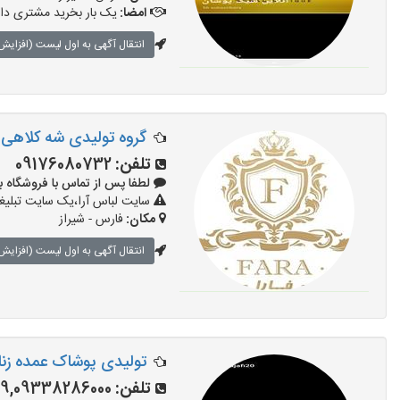
امضا:
یک بار بخرید مشتری دائ
انتقال آگهی به اول لیست (افزایش 
گروه تولیدی شه کلاهی
تلفن:
09176080732
لطفا پس از تماس با فروشگاه بگویید: 
سایت لباس آرا،یک سایت تبلیغا
مکان:
فارس - شیراز
انتقال آگهی به اول لیست (افزایش 
تولیدی پوشاک عمده زنان
تلفن:
29,09338286000