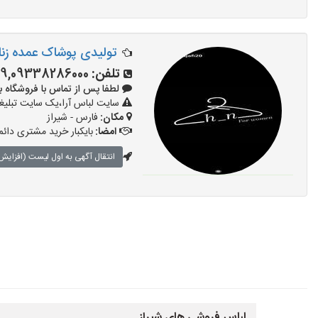
تولیدی پوشاک عمده زنان
تلفن:
29,09338286000
لطفا پس از تماس با فروشگاه بگویید: 
سایت لباس آرا،یک سایت تبلیغا
مکان:
فارس - شیراز
امضا:
بایکبار خرید مشتری دائم
انتقال آگهی به اول لیست (افزایش 
لباس فروشی های شیراز