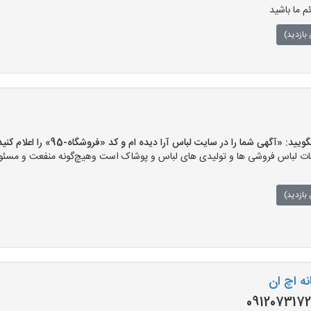
م ما باشید
بازدید)
«آگهی شما را در سایت لباس آرا دیده ام و کد «فروشگاه-95» را اعلام کنید»
ت لباس فروشی ها و تولیدی های لباس و پوشاک است وهیچ‌گونه منفعت و مسئولی
بازدید)
ه اچ ان
091207317