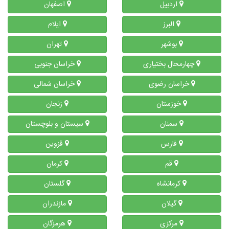
اردبیل
اصفهان
البرز
ایلام
بوشهر
تهران
چهارمحال بختیاری
خراسان جنوبی
خراسان رضوی
خراسان شمالی
خوزستان
زنجان
سمنان
سیستان و بلوچستان
فارس
قزوین
قم
کرمان
کرمانشاه
گلستان
گیلان
مازندران
مرکزی
هرمزگان