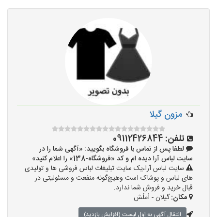
مزون گیلا
تلفن:
09112426844
لطفا پس از تماس با فروشگاه بگویید: «آگهی شما را در
سایت لباس آرا دیده ام و کد «فروشگاه-138» را اعلام کنید»
سایت لباس آرا،یک سایت تبلیغات لباس فروشی ها و تولیدی
های لباس و پوشاک است وهیچ‌گونه منفعت و مسئولیتی در
قبال خرید و فروش شما ندارد.
مکان:
گیلان - اَملَش
انتقال آگهی به اول لیست (افزایش بازدید)