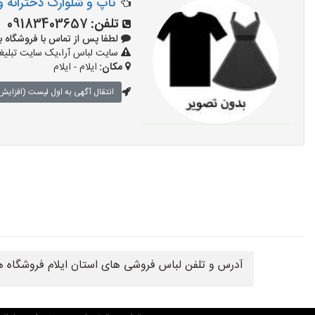
تاپ و شلوارک دخترانه و
تلفن:
09183403657
لطفا پس از تماس با فروشگاه بگویید: 
سایت لباس آرا،یک سایت تبلیغا
مکان:
ایلام - ایلام
انتقال آگهی به اول لیست (افزایش 
آدرس و تلفن لباس فروشی های استان ایلام فروشگاه