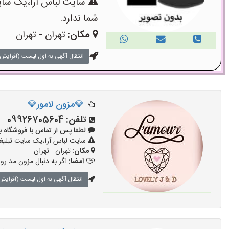
سایت لباس آرا،یک سایت
شما ندارد.
مکان:
تهران - تهران
انتقال آگهی به اول لیست (افزایش 
💎مزون لامور💎
تلفن:
09926705604
لطفا پس از تماس با فروشگاه بگویید: 
سایت لباس آرا،یک سایت تبلیغا
مکان:
تهران - تهران
امضا:
اگر به دنبال مزون مد رو
انتقال آگهی به اول لیست (افزایش 