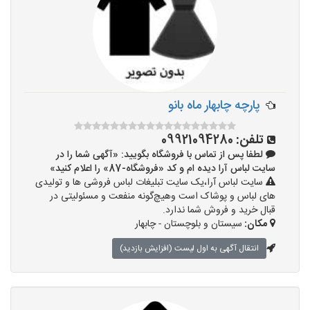
پارچه چابهار ماه بانو
تلفن:
09921094280
لطفا پس از تماس با فروشگاه بگویید: «آگهی شما را در
سایت لباس آرا دیده ام و کد «فروشگاه-87» را اعلام کنید»
سایت لباس آرا،یک سایت تبلیغات لباس فروشی ها و تولیدی
های لباس و پوشاک است وهیچ‌گونه منفعت و مسئولیتی در
قبال خرید و فروش شما ندارد.
مکان:
سیستان و بلوچستان - چابهار
انتقال آگهی به اول لیست (افزایش بازدید)