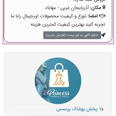
مکان:
آذربایجان غربی - مهاباد
امضا:
تنوع و کیفیت محصولات اورجینال رابا ما
تجربه کنید.بهترین کیفیت کمترین هزینه
انتقال آگهی به اول لیست (افزایش بازدید)
پخش پوشاک پرنسس