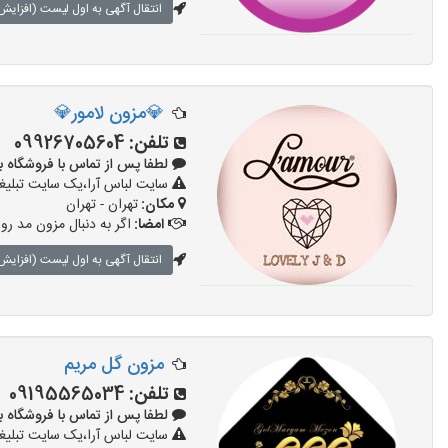
انتقال آگهی به اول لیست (افزایش 
💎مزون لامور💎
تلفن:
09926705604
لطفا پس از تماس با فروشگاه بگویید: 
سایت لباس آرا،یک سایت تبلیغا
مکان:
تهران - تهران
امضا:
اگر به دنبال مزون مد رو
انتقال آگهی به اول لیست (افزایش 
مزون گل مریم
تلفن:
09195565034
لطفا پس از تماس با فروشگاه بگویید: 
سایت لباس آرا،یک سایت تبلیغا