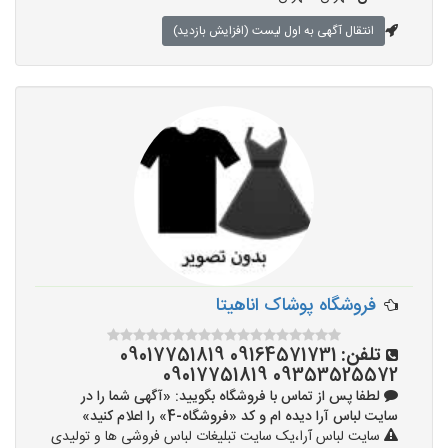
انتقال آگهی به اول لیست (افزایش بازدید)
فروشگاه پوشاک اناهیتا
تلفن:
09164571731 09017751819
09353525572 09017751819
لطفا پس از تماس با فروشگاه بگویید: «آگهی شما را در
سایت لباس آرا دیده ام و کد «فروشگاه-4» را اعلام کنید»
سایت لباس آرا،یک سایت تبلیغات لباس فروشی ها و تولیدی