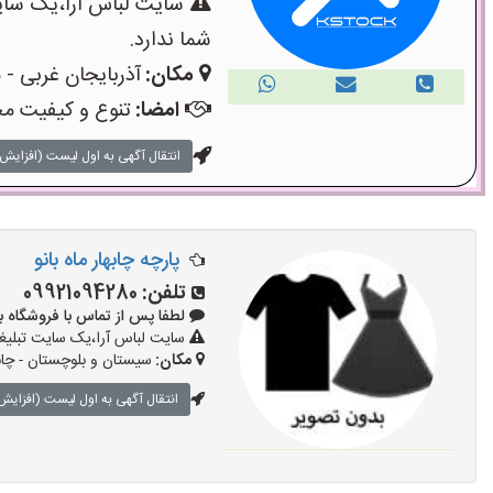
سایت لباس آرا،یک سایت
شما ندارد.
مکان:
آذربایجان غربی - م
امضا:
تنوع و کیفیت مح
انتقال آگهی به اول لیست (افزایش 
پارچه چابهار ماه بانو
تلفن:
09921094280
لطفا پس از تماس با فروشگاه بگویید: 
سایت لباس آرا،یک سایت تبلیغا
مکان:
سیستان و بلوچستان - چابه
انتقال آگهی به اول لیست (افزایش 