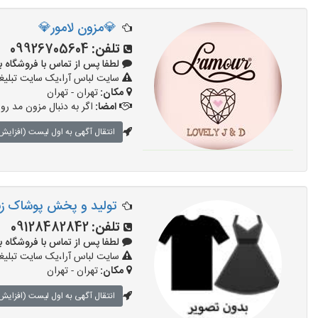
💎مزون لامور💎
تلفن:
09926705604
لطفا پس از تماس با فروشگاه بگویید: 
سایت لباس آرا،یک سایت تبلیغا
مکان:
تهران - تهران
امضا:
اگر به دنبال مزون مد رو
انتقال آگهی به اول لیست (افزایش 
تولید و پخش پوشاک زنان
تلفن:
09128482842
لطفا پس از تماس با فروشگاه بگویید: 
سایت لباس آرا،یک سایت تبلیغا
مکان:
تهران - تهران
انتقال آگهی به اول لیست (افزایش 