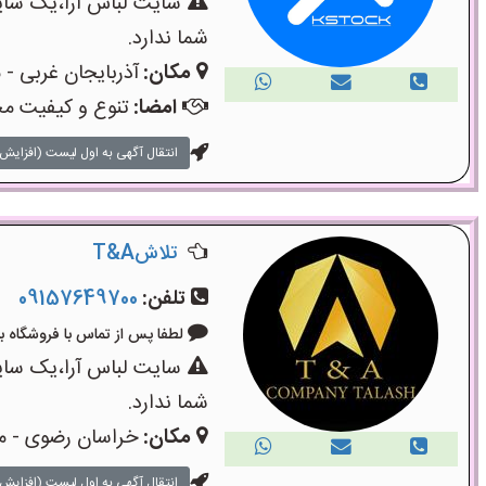
سایت لباس آرا،یک سایت
شما ندارد.
مکان:
آذربایجان غربی - م
امضا:
تنوع و کیفیت مح
انتقال آگهی به اول لیست (افزایش 
تلاشT&A
تلفن:
09157649700
لطفا پس از تماس با فروشگاه بگویید: 
سایت لباس آرا،یک سایت
شما ندارد.
مکان:
خراسان رضوی - م
انتقال آگهی به اول لیست (افزایش 