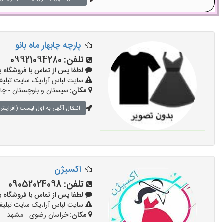
پارچه چابهار ماه بانو
تلفن:
09921094280
لطفا پس از تماس با فروشگاه بگویید: 
سایت لباس آرا،یک سایت تبلیغا
مکان:
سیستان و بلوچستان - چابه
انتقال آگهی به اول لیست (افزایش 
اکسیژن
تلفن:
09052024098
لطفا پس از تماس با فروشگاه بگویید: 
سایت لباس آرا،یک سایت تبلیغا
مکان:
خراسان رضوی - مشهد