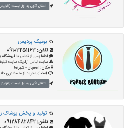
انتقال آگهی به اول لیست (افزایش 
بوتیک پردیس
تلفن:
09103251163
لطفا پس از تماس با فروشگاه بگویید: 
سایت لباس آرا،یک سایت تبلیغا
مکان:
اصفهان - شهرضا
امضا:
با خرید از ما مشتری دائ
انتقال آگهی به اول لیست (افزایش 
تولید و پخش پوشاک زنان
تلفن:
09128482842