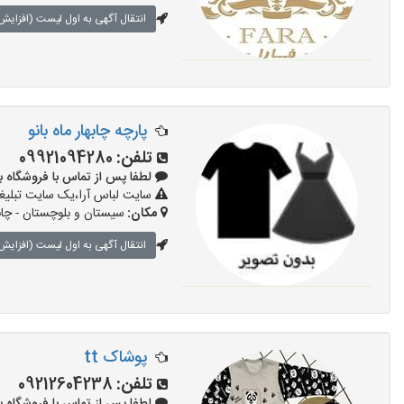
انتقال آگهی به اول لیست (افزایش 
پارچه چابهار ماه بانو
تلفن:
09921094280
لطفا پس از تماس با فروشگاه بگویید: 
سایت لباس آرا،یک سایت تبلیغا
مکان:
سیستان و بلوچستان - چابه
انتقال آگهی به اول لیست (افزایش 
پوشاک tt
تلفن:
09212604238