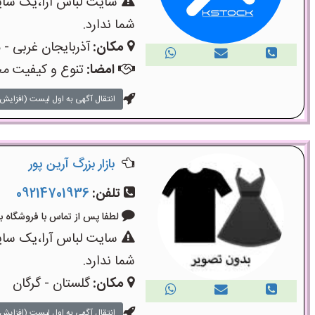
سایت لباس آرا،یک سایت
شما ندارد.
مکان:
آذربایجان غربی - م
امضا:
تنوع و کیفیت مح
انتقال آگهی به اول لیست (افزایش 
بازار بزرگ آرین پور
تلفن:
09214701936
لطفا پس از تماس با فروشگاه بگویید: 
سایت لباس آرا،یک سایت
شما ندارد.
مکان:
گلستان - گرگان
انتقال آگهی به اول لیست (افزایش 