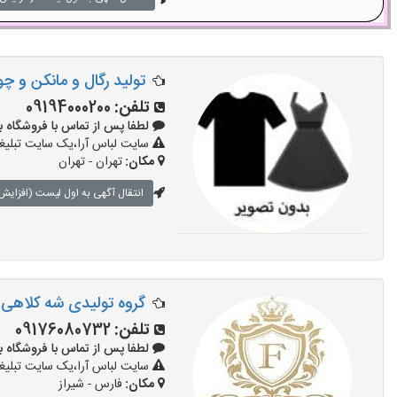
تولید رگال و مانکن و چو
تلفن:
09194000200
لطفا پس از تماس با فروشگاه بگویید: 
سایت لباس آرا،یک سایت تبلیغا
مکان:
تهران - تهران
انتقال آگهی به اول لیست (افزایش 
گروه تولیدی شه کلاهی
تلفن:
09176080732
لطفا پس از تماس با فروشگاه بگویید: 
سایت لباس آرا،یک سایت تبلیغا
مکان:
فارس - شیراز