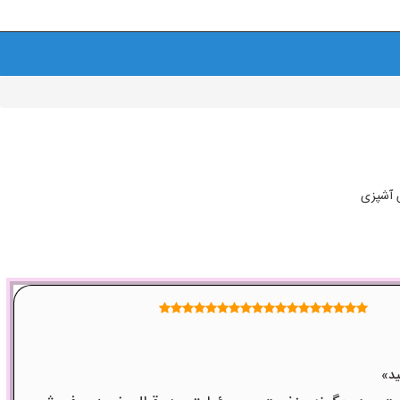
س آشپزی