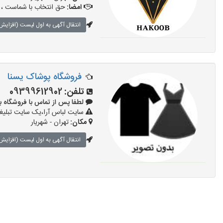
امضا:
حق انتخاب با شماست ، ب
انتقال آگهی به اول لیست (افزایش 
فروشگاه پوشاک یسنا
تلفن:
09399612902
لطفا پس از تماس با فروشگاه بگویید:
سایت لباس آرا،یک سایت تبلیغا
مکان:
تهران - شهریار
انتقال آگهی به اول لیست (افزایش 