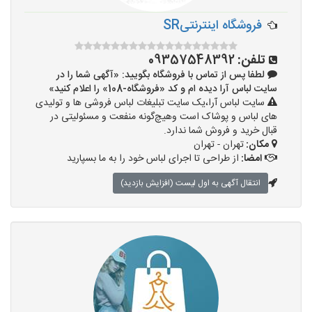
فروشگاه اینترنتیSR
تلفن:
09357548392
لطفا پس از تماس با فروشگاه بگویید: «آگهی شما را در
سایت لباس آرا دیده ام و کد «فروشگاه-108» را اعلام کنید»
سایت لباس آرا،یک سایت تبلیغات لباس فروشی ها و تولیدی
های لباس و پوشاک است وهیچ‌گونه منفعت و مسئولیتی در
قبال خرید و فروش شما ندارد.
مکان:
تهران - تهران
امضا:
از طراحی تا اجرای لباس خود را به ما بسپارید
انتقال آگهی به اول لیست (افزایش بازدید)