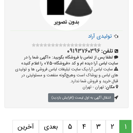
تولیدی آراد
تلفن:
09193760396
لطفا پس از تماس با فروشگاه بگویید: «آگهی شما را در
سایت لباس آرا دیده ام و کد «فروشگاه-75» را اعلام کنید»
سایت لباس آرا،یک سایت تبلیغات لباس فروشی ها و تولیدی
های لباس و پوشاک است وهیچ‌گونه منفعت و مسئولیتی در
قبال خرید و فروش شما ندارد.
مکان:
تهران - تهران
انتقال آگهی به اول لیست (افزایش بازدید)
1
2
3
4
5
بعدی
آخرین