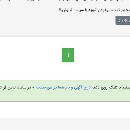
حصولات ما برخودار شوید با سپاس فراوان🙏
بازدید)
1
تید با کلیک روی دکمه
درج آگهی و نام شما در این صفحه
» در سایت لباس آرا ثب