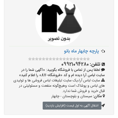
پارچه چابهار ماه بانو
تلفن:
09921094280
لطفا پس از تماس با فروشگاه بگویید: «آگهی شما را در
سایت لباس آرا دیده ام و کد «فروشگاه-87» را اعلام کنید»
سایت لباس آرا،یک سایت تبلیغات لباس فروشی ها و تولیدی
های لباس و پوشاک است وهیچ‌گونه منفعت و مسئولیتی در
قبال خرید و فروش شما ندارد.
مکان:
سیستان و بلوچستان - چابهار
انتقال آگهی به اول لیست (افزایش بازدید)