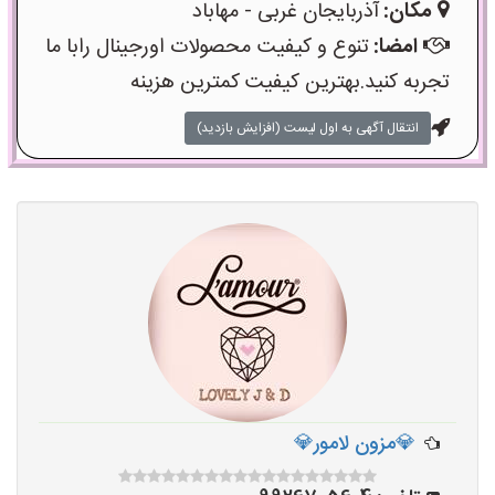
مکان:
آذربایجان غربی - مهاباد
امضا:
تنوع و کیفیت محصولات اورجینال رابا ما
تجربه کنید.بهترین کیفیت کمترین هزینه
انتقال آگهی به اول لیست (افزایش بازدید)
💎مزون لامور💎