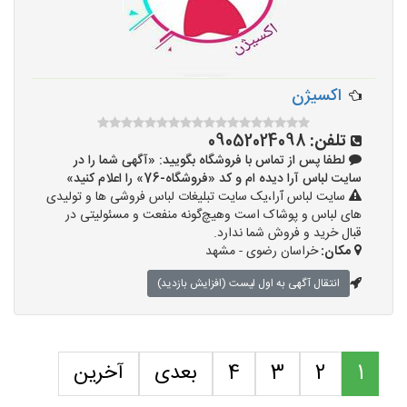
اکسیژن
تلفن:
09052024098
لطفا پس از تماس با فروشگاه بگویید: «آگهی شما را در
سایت لباس آرا دیده ام و کد «فروشگاه-76» را اعلام کنید»
سایت لباس آرا،یک سایت تبلیغات لباس فروشی ها و تولیدی
های لباس و پوشاک است وهیچ‌گونه منفعت و مسئولیتی در
قبال خرید و فروش شما ندارد.
مکان:
خراسان رضوی - مشهد
انتقال آگهی به اول لیست (افزایش بازدید)
1
2
3
4
بعدی
آخرین