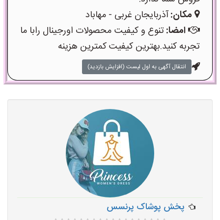
مکان:
آذربایجان غربی - مهاباد
امضا:
تنوع و کیفیت محصولات اورجینال رابا ما
تجربه کنید.بهترین کیفیت کمترین هزینه
انتقال آگهی به اول لیست (افزایش بازدید)
پخش پوشاک پرنسس