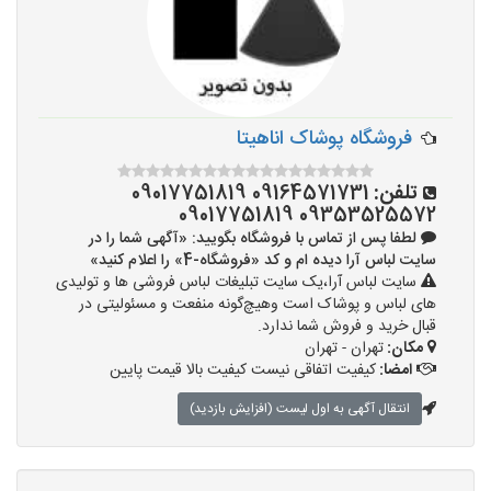
فروشگاه پوشاک اناهیتا
تلفن:
09164571731 09017751819
09353525572 09017751819
لطفا پس از تماس با فروشگاه بگویید: «آگهی شما را در
سایت لباس آرا دیده ام و کد «فروشگاه-4» را اعلام کنید»
سایت لباس آرا،یک سایت تبلیغات لباس فروشی ها و تولیدی
های لباس و پوشاک است وهیچ‌گونه منفعت و مسئولیتی در
قبال خرید و فروش شما ندارد.
مکان:
تهران - تهران
امضا:
کیفیت اتفاقی نیست کیفیت بالا قیمت پایین
انتقال آگهی به اول لیست (افزایش بازدید)