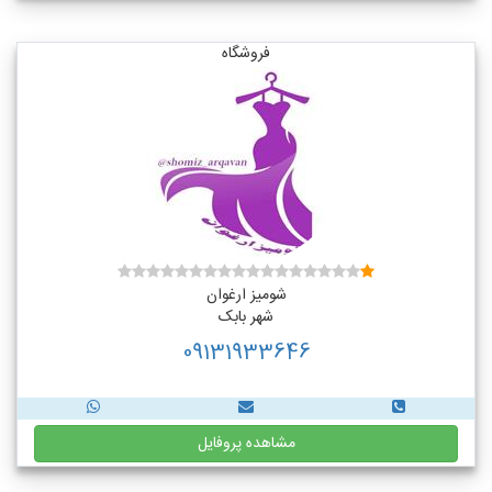
فروشگاه
شومیز ارغوان
شهر بابک
09131933646
مشاهده پروفایل