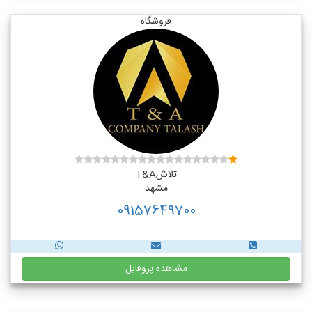
فروشگاه
تلاشT&A
مشهد
09157649700
مشاهده پروفایل