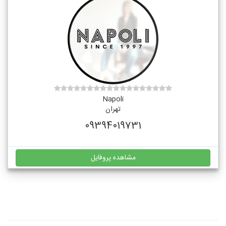
Napoli
تهران
09394019731
مشاهده پروفایل