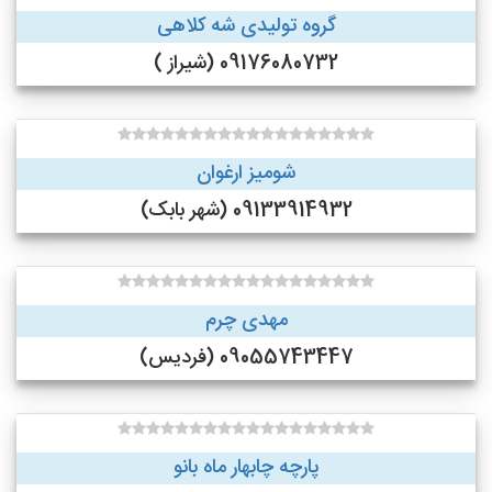
گروه تولیدی شه کلاهی
09176080732 (شیراز )
شومیز ارغوان
09133914932 (شهر بابک)
مهدی چرم
09055743447 (فردیس)
پارچه چابهار ماه بانو