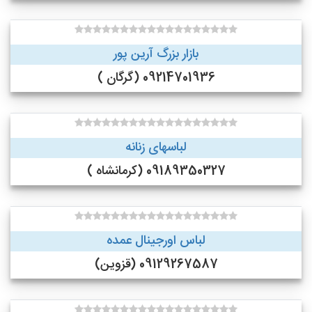
بازار بزرگ آرین پور
09214701936 (گرگان )
لباسهای زنانه
09189350327 (کرمانشاه )
لباس اورجینال عمده
09129267587 (قزوین)