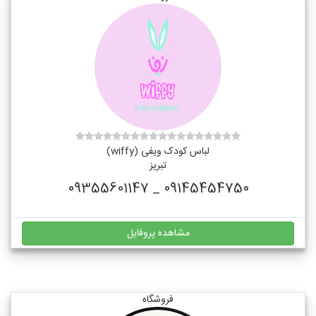
لباس کودک ویفی (wiffy)
تبریز
09145454750 _ 09355601147
مشاهده پروفایل
فروشگاه