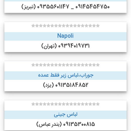
09145454750 _ 09355601147 (تبریز)
Napoli
09394019731 (تهران)
جوراب،لباس زیر فقط عمده
09135184852 (یزد)
لباس جینی
09135300815 (بندر عباس)