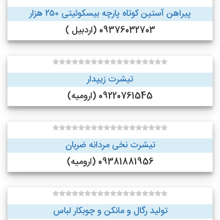
پیراهن آستین کوتاه پارچه بیسکوئیتی ۲۵۰ هزار
09376032703 (اردبیل )
تیشرت زیپدار
09220761545 (ارومیه)
تیشرت نخی مردانه ضربان
09381881956 (ارومیه)
تولید رگال و مانکن و چوبکار لباس