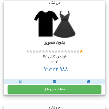
فروشگاه
تولیدی کفش آرکا
تهران
09212321988
مشاهده پروفایل
فروشگاه