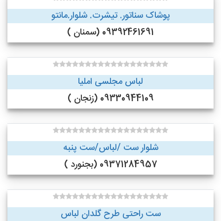
پوشاک سناتور. تیشرت. شلوار.مانتو
09392461691 (سمنان )
لباس مجلسی املیا
09330944109 (زنجان )
شلوار ست /لباس/ست پنبه
09371284957 (بجنورد )
ست راحتی طرح گلدان لباس