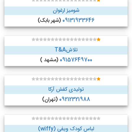
شومیز ارغوان
09131933646
(شهر بابک)
تلاشT&A
09157649700
(مشهد )
تولیدی کفش آرکا
09212321988
(تهران)
لباس کودک ویفی (wiffy)