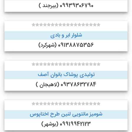
09939306790 (بیرجند )
شلوار ابر و بادی
09138875356 (شهرکرد)
تولیدی پوشاک بانوان آصف
09378632784 (لاهیجان )
شومیز مانتویی لنین طرح اختاپوس
09919942123 (بوشهر)