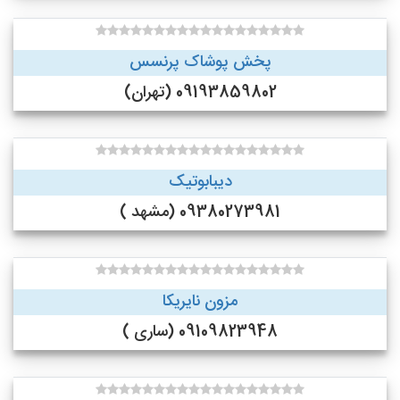
پخش پوشاک پرنسس
09193859802 (تهران)
دیبابوتیک
09380273981 (مشهد )
مزون نایریکا
09109823948 (ساری )