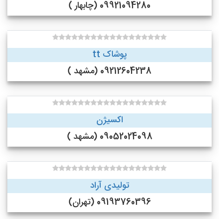
09921094280 (چابهار )
پوشاک tt
09212604238 (مشهد )
اکسیژن
09052024098 (مشهد )
تولیدی آراد
09193760396 (تهران)