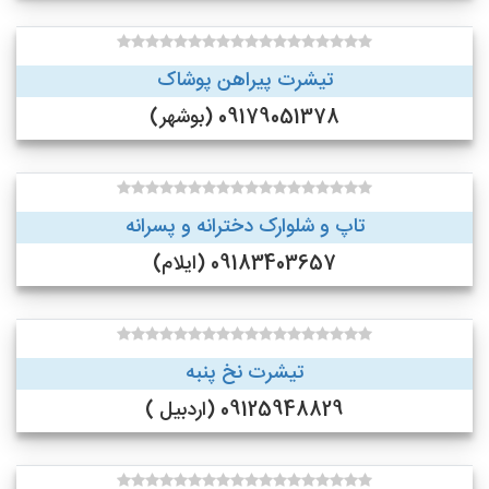
تیشرت پیراهن پوشاک
09179051378 (بوشهر)
تاپ و شلوارک دخترانه و پسرانه
09183403657 (ایلام)
تیشرت نخ پنبه
09125948829 (اردبیل )