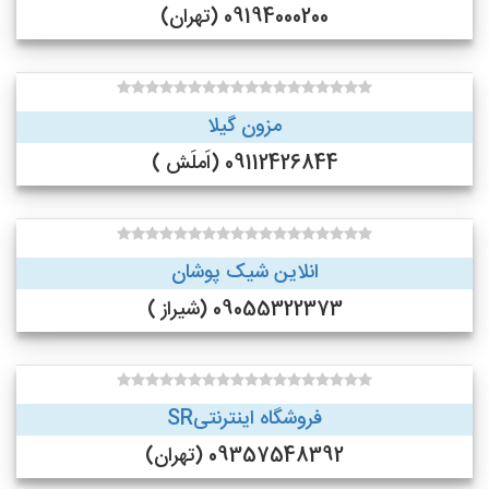
09194000200 (تهران)
مزون گیلا
09112426844 (اَملَش )
انلاین شیک پوشان
09055322373 (شیراز )
فروشگاه اینترنتیSR
09357548392 (تهران)