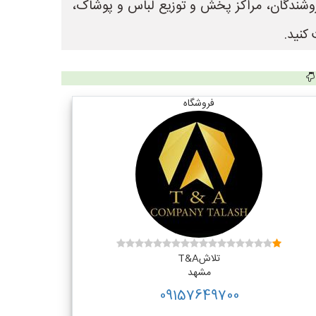
 جهت ثبت آگهی و تبلیغات فروشندگان، مراکز پخش و توزیع لباس و پوشاک،
کنید.
فروشگاه
تلاشT&A
مشهد
09157649700