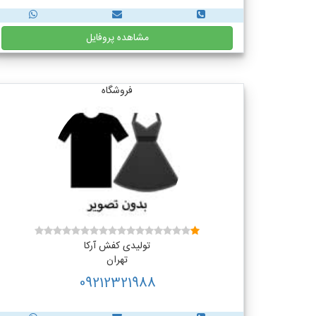
مشاهده پروفایل
فروشگاه
تولیدی کفش آرکا
تهران
09212321988