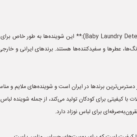
* **شوینده‌های مخصوص لباس کودک (Baby Laundry Detergent):** 
رنگ‌ها، عطرها و سفیدکننده‌ها هستند. برندهای ایرانی و خارجی م