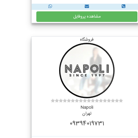
مشاهده پروفایل
فروشگاه
Napoli
تهران
09394019731