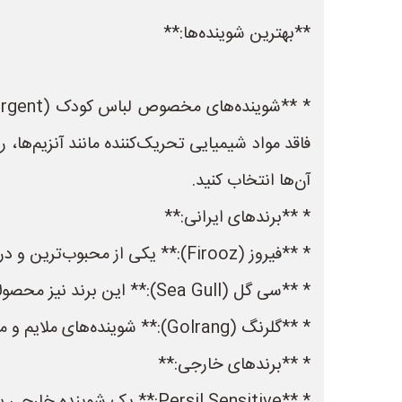
**بهترین شوینده‌ها:**
فاقد مواد شیمیایی تحریک‌کننده مانند آنزیم‌ها، 
آن‌ها انتخاب کنید.
* **برندهای ایرانی:**
* **فیروز (Firooz):** یکی از محبوب‌ترین و در دسترس‌ترین برندها در ایران است و شوینده‌های ملایم و مناسبی برای نوزادان ارائه می‌دهد.
* **سی گل (Sea Gull):** این برند نیز محصولات با کیفیتی برای کودکان تولید می‌کند، از جمله شوینده لباس.
* **گلرنگ (Golrang):** شوینده‌های ملایم و مقرون‌به‌صرفه‌ای برای لباس نوزاد دارد.
* **برندهای خارجی:**