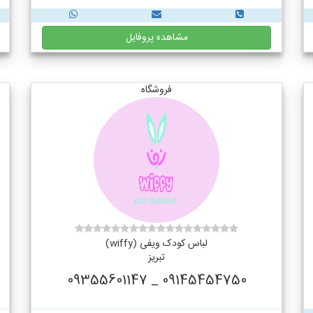
مشاهده پروفایل
فروشگاه
لباس کودک ویفی (wiffy)
تبریز
09145454750 _ 09355601147