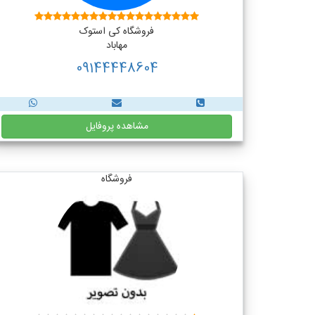
فروشگاه کی استوک
مهاباد
09144448604
مشاهده پروفایل
فروشگاه