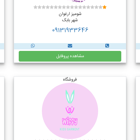
شومیز ارغوان
شهر بابک
09131933646
مشاهده پروفایل
فروشگاه