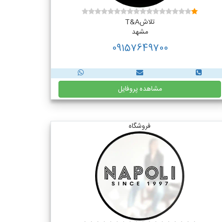
تلاشT&A
مشهد
09157649700
مشاهده پروفایل
فروشگاه