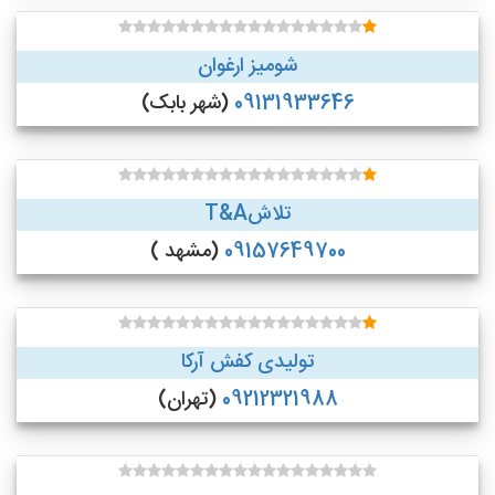
شومیز ارغوان
09131933646
(شهر بابک)
تلاشT&A
09157649700
(مشهد )
تولیدی کفش آرکا
09212321988
(تهران)