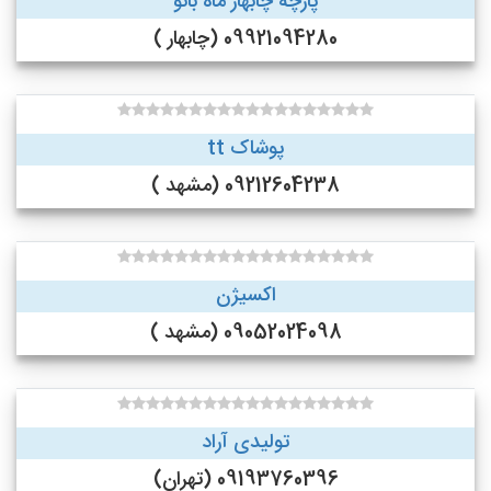
پارچه چابهار ماه بانو
09921094280 (چابهار )
پوشاک tt
09212604238 (مشهد )
اکسیژن
09052024098 (مشهد )
تولیدی آراد
09193760396 (تهران)