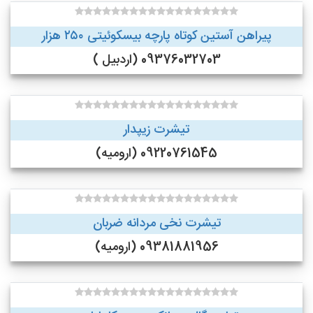
پیراهن آستین کوتاه پارچه بیسکوئیتی ۲۵۰ هزار
09376032703 (اردبیل )
تیشرت زیپدار
09220761545 (ارومیه)
تیشرت نخی مردانه ضربان
09381881956 (ارومیه)