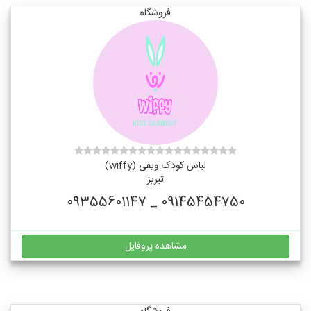
فروشگاه
لباس کودک ویفی (wiffy)
تبریز
09145454750 _ 09355601147
مشاهده پروفایل