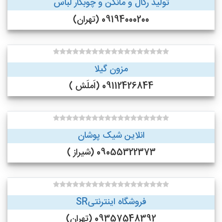
تولید رگال و مانکن و چوبکار لباس
09194000200 (تهران)
مزون گیلا
09112426844 (اَملَش )
انلاین شیک پوشان
09055322373 (شیراز )
فروشگاه اینترنتیSR
09357548392 (تهران)