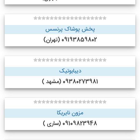
پخش پوشاک پرنسس
09193859802 (تهران)
دیبابوتیک
09380273981 (مشهد )
مزون نایریکا
09109823948 (ساری )