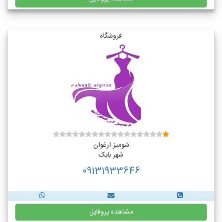
فروشگاه
شومیز ارغوان
شهر بابک
09131933646
مشاهده پروفایل