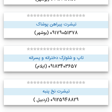
تیشرت پیراهن پوشاک
09179051378 (بوشهر)
تاپ و شلوارک دخترانه و پسرانه
09183403657 (ایلام)
تیشرت نخ پنبه
09125948829 (اردبیل )