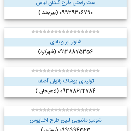
ست راحتی طرح گلدان لباس
09939306790 (بیرجند )
شلوار ابر و بادی
09138875356 (شهرکرد)
تولیدی پوشاک بانوان آصف
09378632784 (لاهیجان )
شومیز مانتویی لنین طرح اختاپوس
09919942123 (بوشهر)