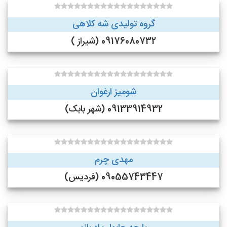
گروه تولیدی شه کلاهی
09176080732 (شیراز )
شومیز ارغوان
09133914932 (شهر بابک)
مهدی چرم
09055743447 (فردیس)