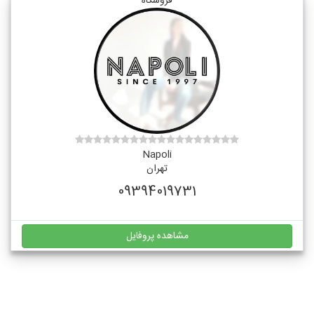
فروشگاه
Napoli
تهران
09394019731
مشاهده پروفایل