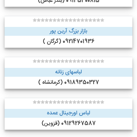
09135300815 (بندر عباس)
بازار بزرگ آرین پور
09214701936 (گرگان )
لباسهای زنانه
09189350327 (کرمانشاه )
لباس اورجینال عمده
09129267587 (قزوین)