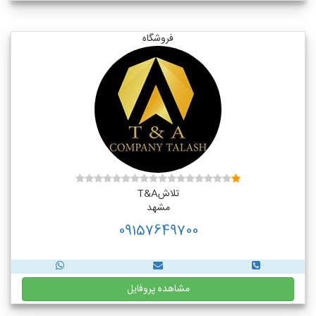
فروشگاه
تلاشT&A
مشهد
09157649700
مشاهده پروفایل