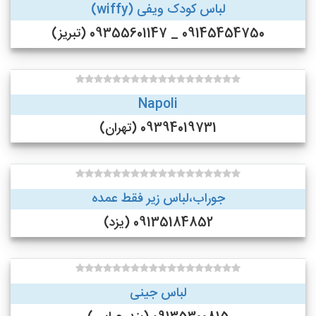
لباس کودک ویفی (wiffy)
09145454750 _ 09355601147 (تبریز)
Napoli
09394019731 (تهران)
جوراب،لباس زیر فقط عمده
09135184852 (یزد)
لباس جینی