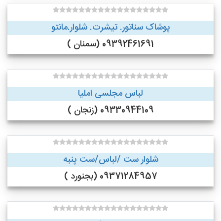
پوشاک سناتور. تیشرت. شلوار.مانتو
09392461691 (سمنان )
لباس مجلسی املیا
09330944109 (زنجان )
شلوار ست /لباس/ست پنبه
09371284957 (بجنورد )