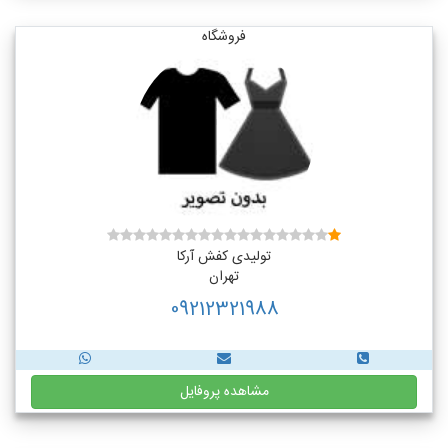
فروشگاه
تولیدی کفش آرکا
تهران
09212321988
مشاهده پروفایل