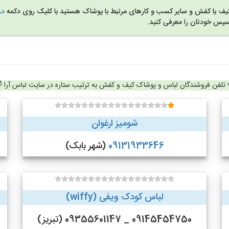
کیف یا کفش و سایر کسب و کارهای مرتبط با پوشاک هستید با کلیک روی دکمه
در
سپس خودتان را معرفی کنید.
تلفن فروشندگان لباس و پوشاک کیف و کفش به ترتیب ستاره در سایت لباس آرا
شومیز ارغوان
09131933646
(شهر بابک)
لباس کودک ویفی (wiffy)
09145454750 _ 09355601147 (تبریز)