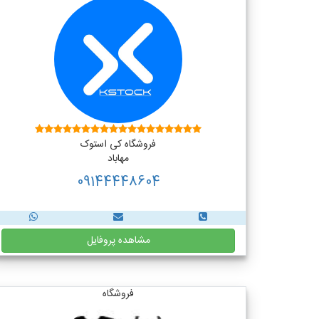
فروشگاه کی استوک
مهاباد
09144448604
مشاهده پروفایل
فروشگاه