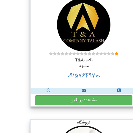
تلاشT&A
مشهد
09157649700
مشاهده پروفایل
فروشگاه