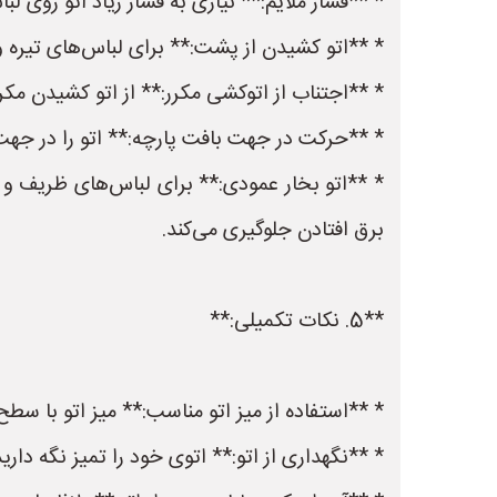
* **فشار ملایم:** نیازی به فشار زیاد اتو روی ل
* **اتو کشیدن از پشت:** برای لباس‌های تیره و
* **اجتناب از اتوکشی مکرر:** از اتو کشیدن مک
* **حرکت در جهت بافت پارچه:** اتو را در جهت 
* **اتو بخار عمودی:** برای لباس‌های ظریف و تز
برق افتادن جلوگیری می‌کند.
**5. نکات تکمیلی:**
* **استفاده از میز اتو مناسب:** میز اتو با س
* **نگهداری از اتو:** اتوی خود را تمیز نگه دار