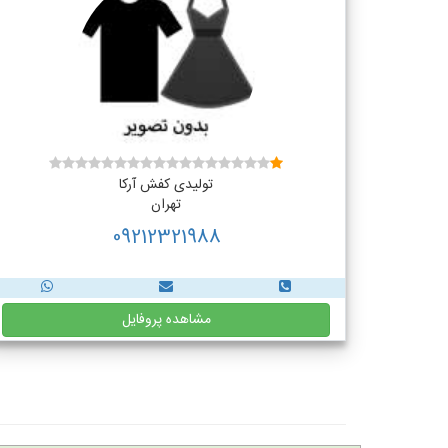
تولیدی کفش آرکا
تهران
09212321988
مشاهده پروفایل