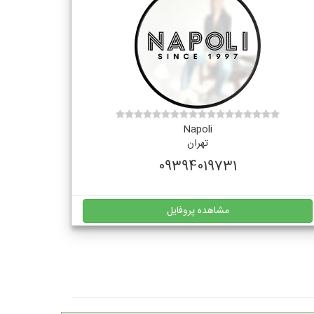
Napoli
تهران
09394019731
مشاهده پروفایل