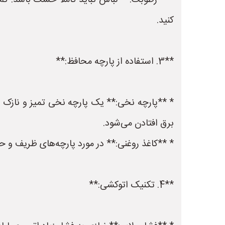
* **رطوبت:** لباس نباید کاملاً خشک باشد. ک
کنید.
**3. استفاده از پارچه محافظ:**
* **پارچه نخی:** یک پارچه نخی تمیز و نازک (ما
برق افتادن می‌شود.
* **کاغذ روغنی:** در مورد پارچه‌های ظریف و حس
**4. تکنیک اتوکشی:**