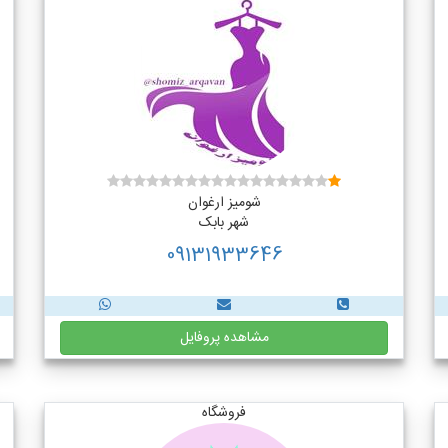
شومیز ارغوان
شهر بابک
09131933646
مشاهده پروفایل
فروشگاه