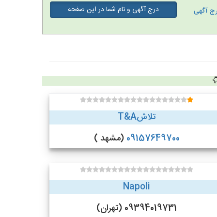
درج آگهی و نام شما در این صفحه
ج آگهی
تلاشT&A
09157649700
(مشهد )
Napoli
09394019731 (تهران)