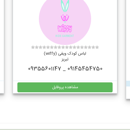
لباس کودک ویفی (wiffy)
تبریز
09145454750 _ 09355601147
مشاهده پروفایل