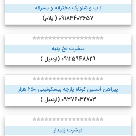
تاپ و شلوارک دخترانه و پسرانه
09183403657 (ایلام)
تیشرت نخ پنبه
09125948829 (اردبیل )
پیراهن آستین کوتاه پارچه بیسکوئیتی ۲۵۰ هزار
09376032703 (اردبیل )
تیشرت زیپدار