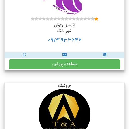
شومیز ارغوان
شهر بابک
09131933646
مشاهده پروفایل
فروشگاه