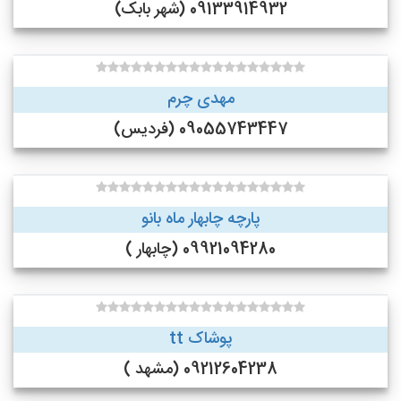
09133914932 (شهر بابک)
مهدی چرم
09055743447 (فردیس)
پارچه چابهار ماه بانو
09921094280 (چابهار )
پوشاک tt
09212604238 (مشهد )