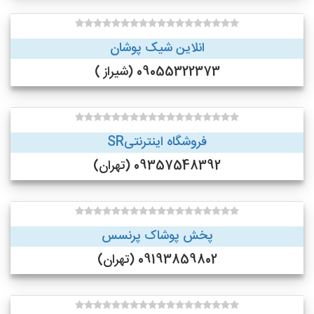
انلاین شیک پوشان
09055322373 (شیراز )
فروشگاه اینترنتیSR
09357548392 (تهران)
پخش پوشاک پرنسس
09193859802 (تهران)