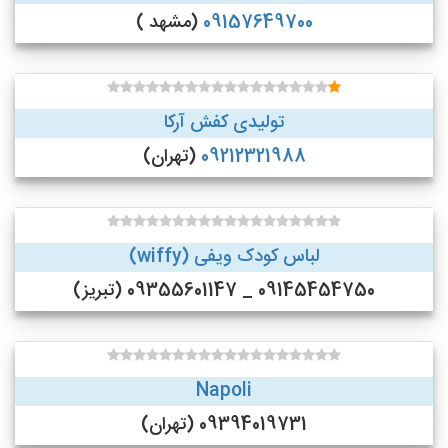
09157649700
(مشهد )
تولیدی کفش آرکا
09212321988
(تهران)
لباس کودک ویفی (wiffy)
09145454750 _ 09355601147 (تبریز)
Napoli
09394019731 (تهران)