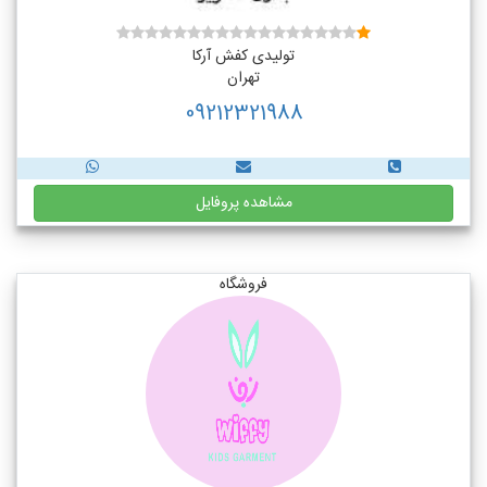
تولیدی کفش آرکا
تهران
09212321988
مشاهده پروفایل
فروشگاه