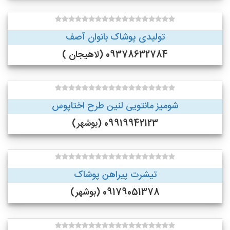
تولیدی پوشاک بانوان آصف
09378632784 (لاهیجان )
شومیز مانتویی لنین طرح اختاپوس
09919942123 (بوشهر)
تیشرت پیراهن پوشاک
09179051378 (بوشهر)