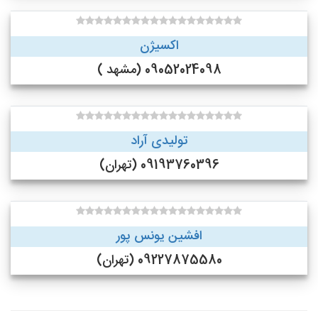
اکسیژن
09052024098 (مشهد )
تولیدی آراد
09193760396 (تهران)
افشین یونس پور
09227875580 (تهران)