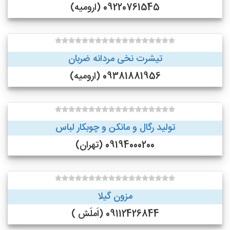
09220761545 (ارومیه)
تیشرت نخی مردانه ضربان
09381881956 (ارومیه)
تولید رگال و مانکن و چوبکار لباس
09194000200 (تهران)
مزون گیلا
09112426844 (اَملَش )