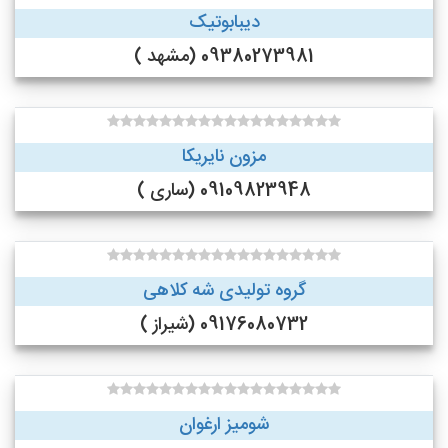
دیبابوتیک
09380273981 (مشهد )
مزون نایریکا
09109823948 (ساری )
گروه تولیدی شه کلاهی
09176080732 (شیراز )
شومیز ارغوان