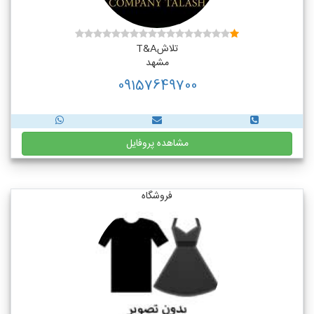
تلاشT&A
مشهد
09157649700
مشاهده پروفایل
فروشگاه