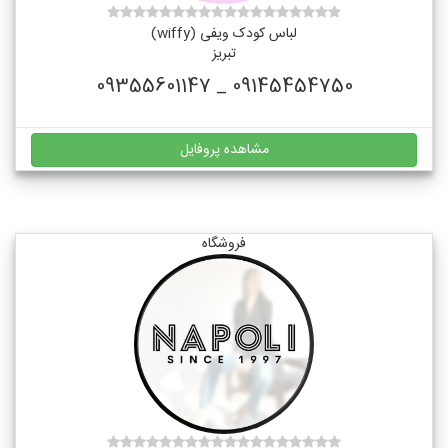
لباس کودک ویفی (wiffy)
تبریز
09145454750 _ 09355601147
مشاهده پروفایل
فروشگاه