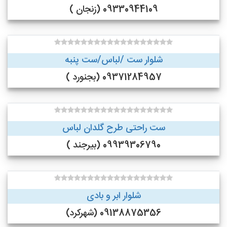
09330944109 (زنجان )
شلوار ست /لباس/ست پنبه
09371284957 (بجنورد )
ست راحتی طرح گلدان لباس
09939306790 (بیرجند )
شلوار ابر و بادی
09138875356 (شهرکرد)