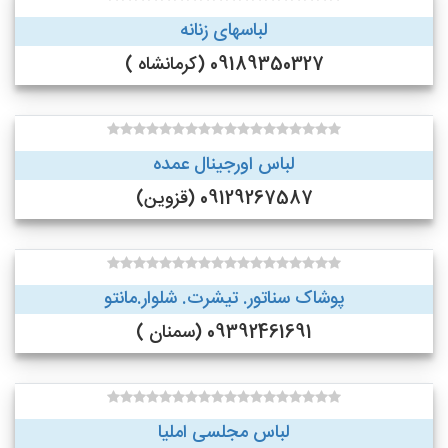
لباسهای زنانه
09189350327 (کرمانشاه )
لباس اورجینال عمده
09129267587 (قزوین)
پوشاک سناتور. تیشرت. شلوار.مانتو
09392461691 (سمنان )
لباس مجلسی املیا