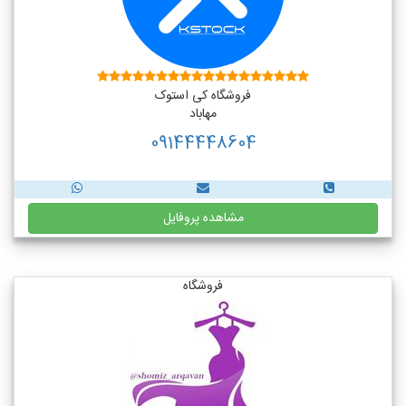
فروشگاه کی استوک
مهاباد
09144448604
مشاهده پروفایل
فروشگاه