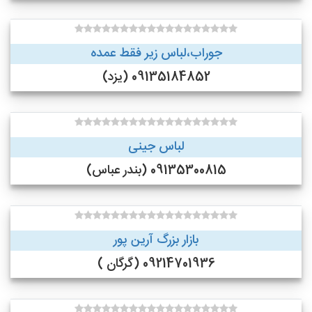
جوراب،لباس زیر فقط عمده
09135184852 (یزد)
لباس جینی
09135300815 (بندر عباس)
بازار بزرگ آرین پور
09214701936 (گرگان )