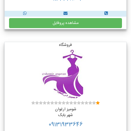
مشاهده پروفایل
فروشگاه
شومیز ارغوان
شهر بابک
09131933646