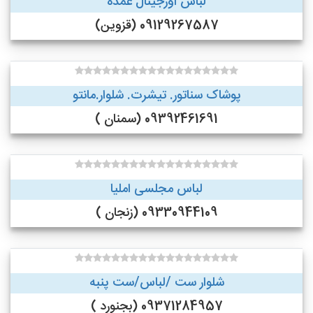
لباس اورجینال عمده
09129267587 (قزوین)
پوشاک سناتور. تیشرت. شلوار.مانتو
09392461691 (سمنان )
لباس مجلسی املیا
09330944109 (زنجان )
شلوار ست /لباس/ست پنبه
09371284957 (بجنورد )