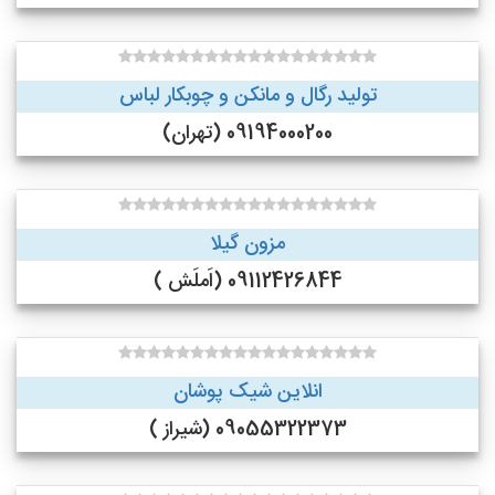
تولید رگال و مانکن و چوبکار لباس
09194000200 (تهران)
مزون گیلا
09112426844 (اَملَش )
انلاین شیک پوشان
09055322373 (شیراز )