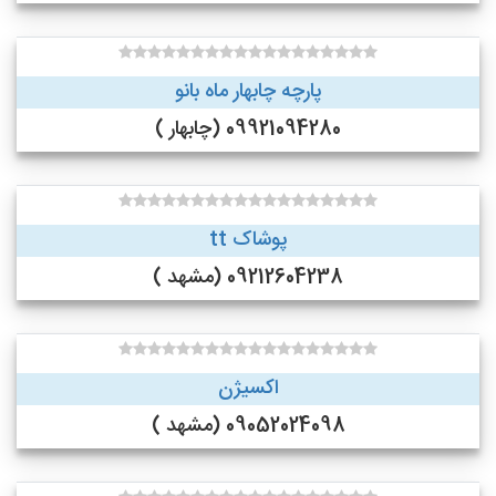
پارچه چابهار ماه بانو
09921094280 (چابهار )
پوشاک tt
09212604238 (مشهد )
اکسیژن
09052024098 (مشهد )