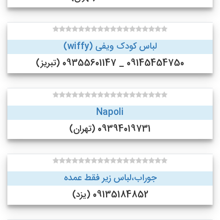
لباس کودک ویفی (wiffy)
09145454750 _ 09355601147 (تبریز)
Napoli
09394019731 (تهران)
جوراب،لباس زیر فقط عمده
09135184852 (یزد)