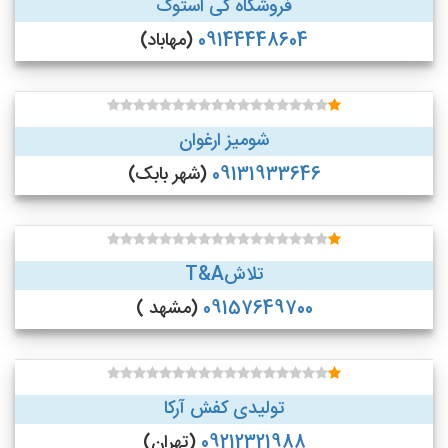
فروشگاه کی استوک
09144448604
(مهاباد)
شومیز ارغوان
09131933646
(شهر بابک)
تلاشT&A
09157649700
(مشهد )
تولیدی کفش آرکا
09212321988
(تهران)