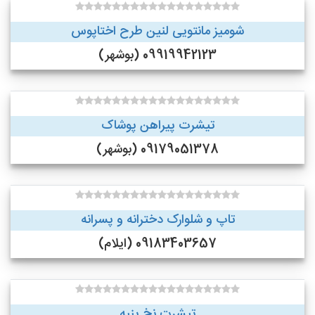
شومیز مانتویی لنین طرح اختاپوس
09919942123 (بوشهر)
تیشرت پیراهن پوشاک
09179051378 (بوشهر)
تاپ و شلوارک دخترانه و پسرانه
09183403657 (ایلام)
تیشرت نخ پنبه