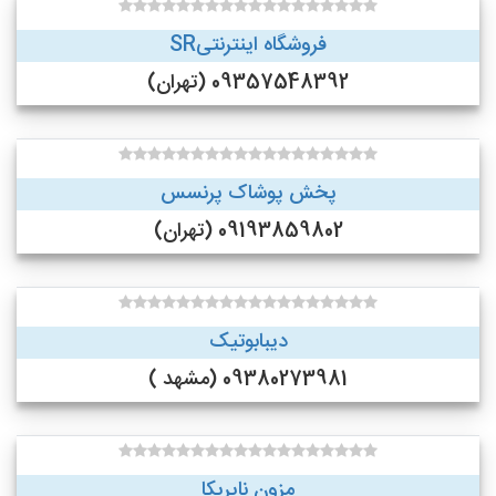
فروشگاه اینترنتیSR
09357548392 (تهران)
پخش پوشاک پرنسس
09193859802 (تهران)
دیبابوتیک
09380273981 (مشهد )
مزون نایریکا