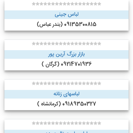
لباس جینی
09135300815 (بندر عباس)
بازار بزرگ آرین پور
09214701936 (گرگان )
لباسهای زنانه
09189350327 (کرمانشاه )