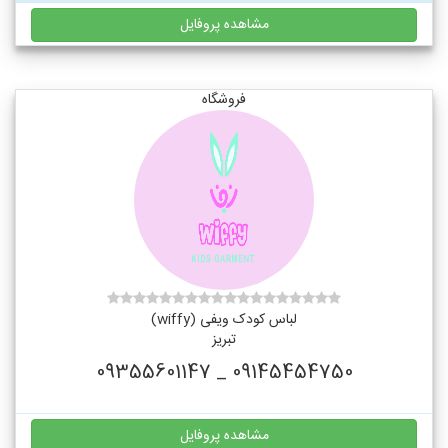
مشاهده پروفایل
فروشگاه
لباس کودک ویفی (wiffy)
تبریز
09145454750 _ 09355601147
مشاهده پروفایل