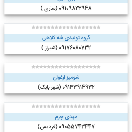
09109823948 (ساری )
گروه تولیدی شه کلاهی
09176080732 (شیراز )
شومیز ارغوان
09133914932 (شهر بابک)
مهدی چرم
09055743447 (فردیس)