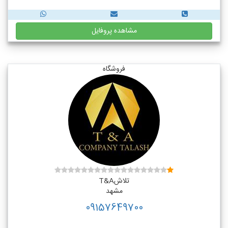
مشاهده پروفایل
فروشگاه
تلاشT&A
مشهد
09157649700