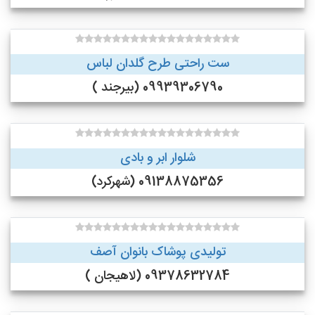
ست راحتی طرح گلدان لباس
09939306790 (بیرجند )
شلوار ابر و بادی
09138875356 (شهرکرد)
تولیدی پوشاک بانوان آصف
09378632784 (لاهیجان )