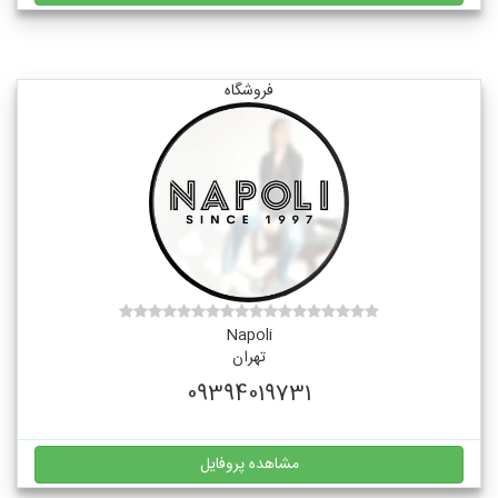
فروشگاه
Napoli
تهران
09394019731
مشاهده پروفایل