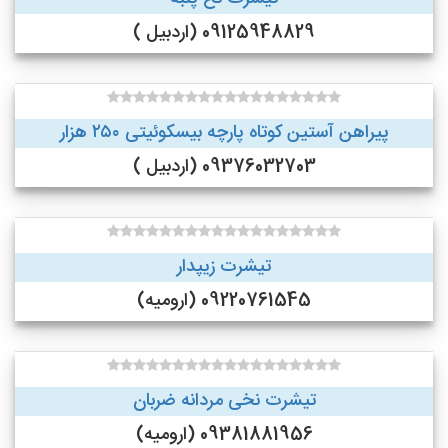
09125948829 (اردبیل )
پیراهن آستین کوتاه پارچه بیسکوئیتی ۲۵۰ هزار
09376032703 (اردبیل )
تیشرت زیپدار
09220761545 (ارومیه)
تیشرت نخی مردانه ضربان
09381881956 (ارومیه)