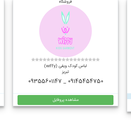
فروشگاه
لباس کودک ویفی (wiffy)
تبریز
09145454750 _ 09355601147
مشاهده پروفایل