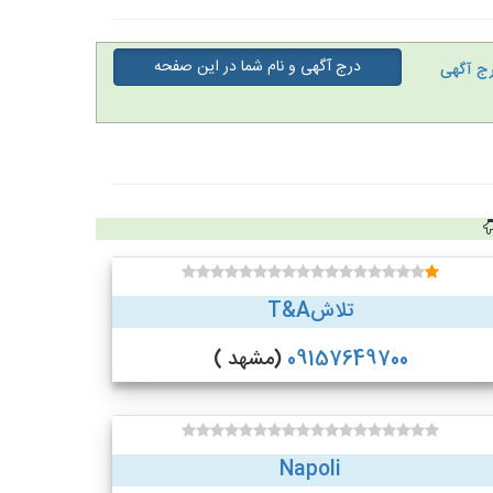
درج آگهی و نام شما در این صفحه
ج آگهی
تلاشT&A
09157649700
(مشهد )
Napoli