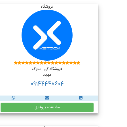
فروشگاه
فروشگاه کی استوک
مهاباد
09144448604
مشاهده پروفایل