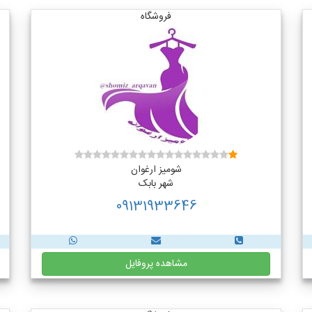
فروشگاه
شومیز ارغوان
شهر بابک
09131933646
مشاهده پروفایل