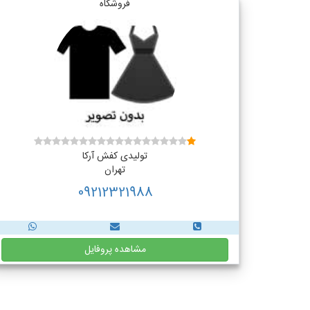
فروشگاه
تولیدی کفش آرکا
تهران
09212321988
مشاهده پروفایل