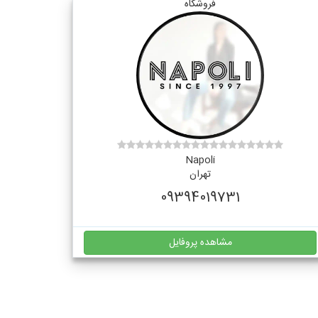
فروشگاه
Napoli
تهران
09394019731
مشاهده پروفایل