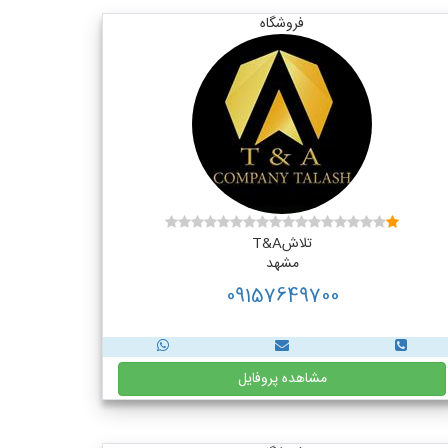
فروشگاه
تلاشT&A
مشهد
09157649700
مشاهده پروفایل