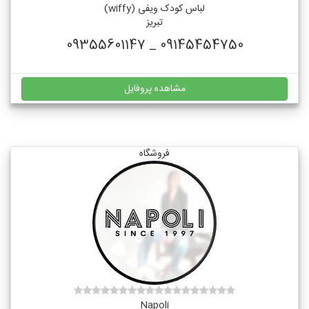
لباس کودک ویفی (wiffy)
تبریز
09145454750 _ 09355601147
مشاهده پروفایل
فروشگاه
Napoli