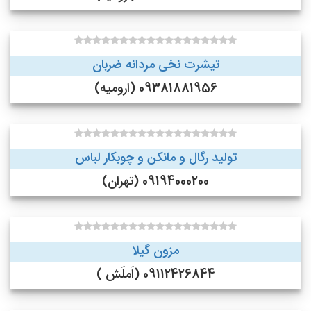
تیشرت نخی مردانه ضربان
09381881956 (ارومیه)
تولید رگال و مانکن و چوبکار لباس
09194000200 (تهران)
مزون گیلا
09112426844 (اَملَش )