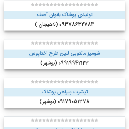
تولیدی پوشاک بانوان آصف
09378632784 (لاهیجان )
شومیز مانتویی لنین طرح اختاپوس
09919942123 (بوشهر)
تیشرت پیراهن پوشاک
09179051378 (بوشهر)