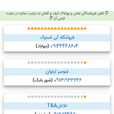
تلفن فروشندگان لباس و پوشاک کیف و کفش به ترتیب ستاره در سایت
لباس آرا
فروشگاه کی استوک
09144448604
(مهاباد)
شومیز ارغوان
09131933646
(شهر بابک)
تلاشT&A