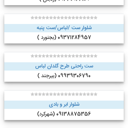
شلوار ست /لباس/ست پنبه
09371284957 (بجنورد )
ست راحتی طرح گلدان لباس
09939306790 (بیرجند )
شلوار ابر و بادی
09138875356 (شهرکرد)