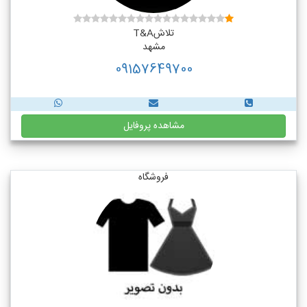
تلاشT&A
مشهد
09157649700
مشاهده پروفایل
فروشگاه