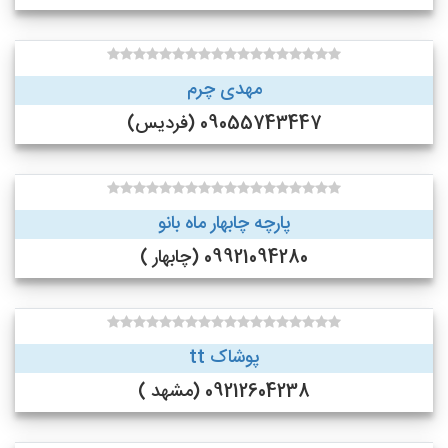
مهدی چرم
09055743447 (فردیس)
پارچه چابهار ماه بانو
09921094280 (چابهار )
پوشاک tt
09212604238 (مشهد )