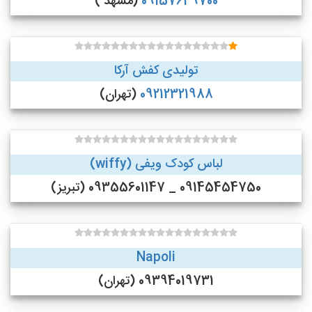
09157649700
(مشهد )
تولیدی کفش آرکا
09212321988
(تهران)
لباس کودک ویفی (wiffy)
09145454750 _ 09355601147 (تبریز)
Napoli
09394019731 (تهران)