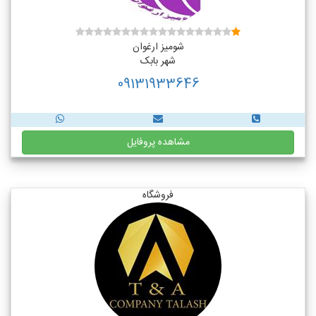
شومیز ارغوان
شهر بابک
09131933646
مشاهده پروفایل
فروشگاه