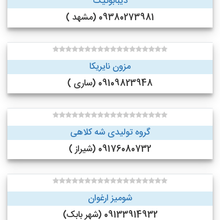
دیبابوتیک
09380273981 (مشهد )
مزون نایریکا
09109823948 (ساری )
گروه تولیدی شه کلاهی
09176080732 (شیراز )
شومیز ارغوان
09133914932 (شهر بابک)