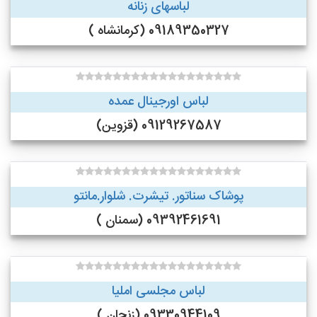
لباسهای زنانه
09189350327 (کرمانشاه )
لباس اورجینال عمده
09129267587 (قزوین)
پوشاک سناتور. تیشرت. شلوار.مانتو
09392461691 (سمنان )
لباس مجلسی املیا
09330944109 (زنجان )