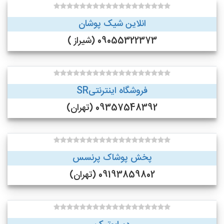
انلاین شیک پوشان
09055322373 (شیراز )
فروشگاه اینترنتیSR
09357548392 (تهران)
پخش پوشاک پرنسس
09193859802 (تهران)