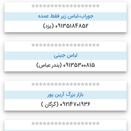
جوراب،لباس زیر فقط عمده
09135184852 (یزد)
لباس جینی
09135300815 (بندر عباس)
بازار بزرگ آرین پور
09214701936 (گرگان )