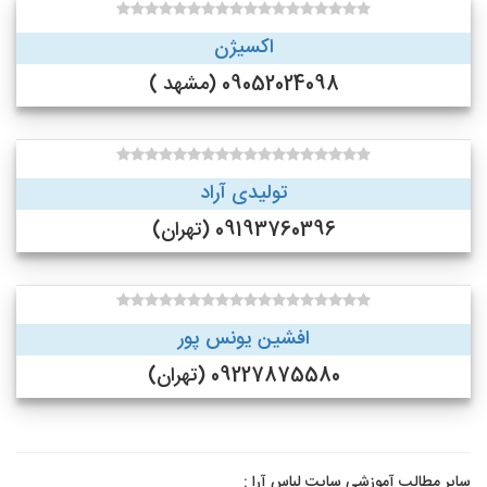
اکسیژن
09052024098 (مشهد )
تولیدی آراد
09193760396 (تهران)
افشین یونس پور
09227875580 (تهران)
سایر مطالب آموزشی سایت لباس آرا :