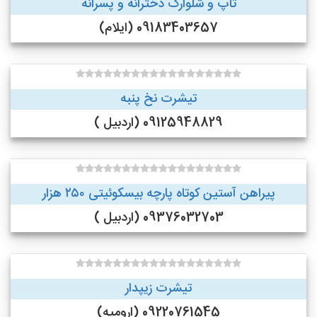
تاپ و شلوارک دخترانه و پسرانه
09183403657 (ایلام)
تیشرت نخ پنبه
09125948829 (اردبیل )
پیراهن آستین کوتاه پارچه بیسکوئیتی ۲۵۰ هزار
09376032703 (اردبیل )
تیشرت زیپدار
09220761545 (ارومیه)