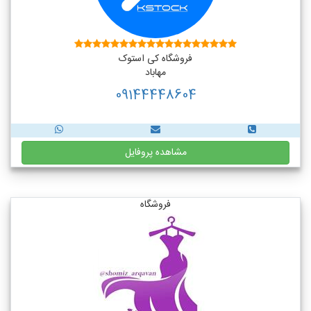
فروشگاه کی استوک
مهاباد
09144448604
مشاهده پروفایل
فروشگاه