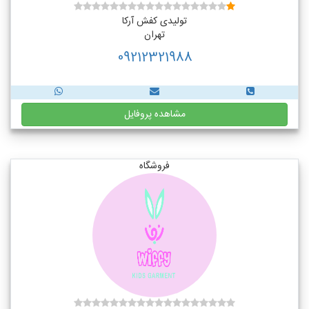
تولیدی کفش آرکا
تهران
09212321988
مشاهده پروفایل
فروشگاه