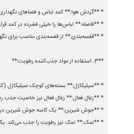
* **گردش هوا:** کمد لباس و فضاهای نگهداری بای
* **فاصله:** لباس‌ها را خیلی فشرده در کمد قرار
* **قفسه‌بندی:** از قفسه‌بندی مناسب برای نگهد
**3. استفاده از مواد جذب‌کننده رطوبت:**
* **سیلیکاژل:** بسته‌های کوچک سیلیکاژل (که م
* **زغال فعال:** زغال فعال نیز خاصیت جذب رطوبت
* **جوش شیرین:** یک کاسه جوش شیرین در کمد
* **نمک:** نمک نیز رطوبت را جذب می‌کند. یک 