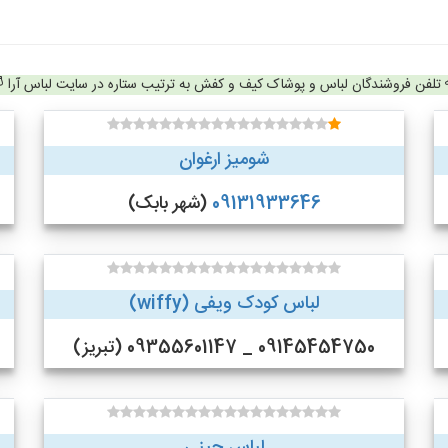
تلفن فروشندگان لباس و پوشاک کیف و کفش به ترتیب ستاره در سایت لباس آرا
شومیز ارغوان
09131933646
(شهر بابک)
لباس کودک ویفی (wiffy)
09145454750 _ 09355601147 (تبریز)