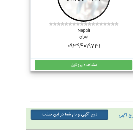
Napoli
تهران
09394019731
مشاهده پروفایل
درج آگهی و نام شما در این صفحه
ج آگهی