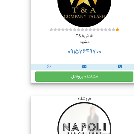
تلاشT&A
مشهد
09157649700
مشاهده پروفایل
فروشگاه