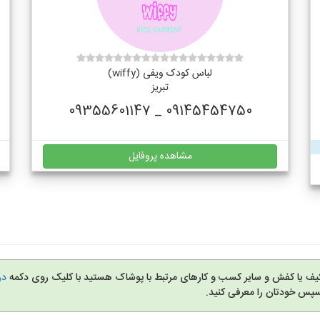
لباس کودک ویفی (wiffy)
تبریز
09145454750 _ 09355601147
مشاهده پروفایل
کیف یا کفش و سایر کسب و کارهای مرتبط با پوشاک هستید با کلیک روی دکمه
در
سپس خودتان را معرفی کنید.