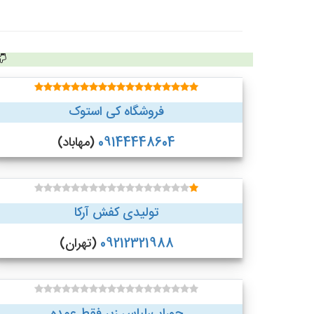
فروشگاه کی استوک
09144448604
(مهاباد)
تولیدی کفش آرکا
09212321988
(تهران)