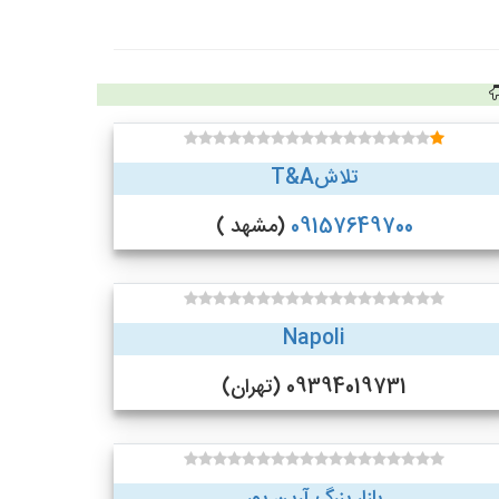
تلاشT&A
09157649700
(مشهد )
Napoli
09394019731 (تهران)