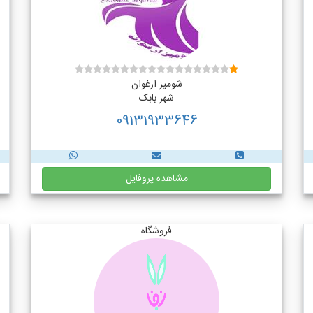
شومیز ارغوان
شهر بابک
09131933646
مشاهده پروفایل
فروشگاه