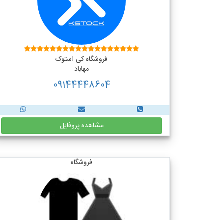
فروشگاه کی استوک
مهاباد
09144448604
مشاهده پروفایل
فروشگاه