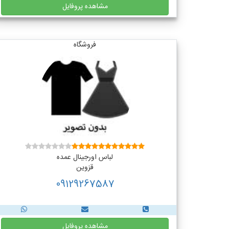
مشاهده پروفایل
فروشگاه
لباس اورجینال عمده
قزوین
09129267587
مشاهده پروفایل