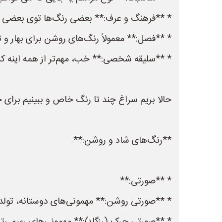
* **فرهنگ و عرف:** بعضی رنگ‌ها توی بعضی فر
* **فصل:** معمولاً رنگ‌های روشن برای بهار و ت
* **سلیقه شخصی:** خب، مهم‌تر از همه اینه ک
حالا بریم سراغ چند تا رنگ خاص و ببینیم برای 
**رنگ‌های شاد و روشن:**
* **صورتی:**
* **صورتی روشن:** مهمونی‌های دوستانه، تولده