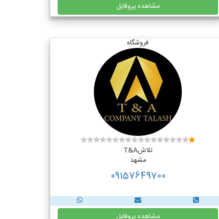
مشاهده پروفایل
فروشگاه
تلاشT&A
مشهد
09157649700
مشاهده پروفایل