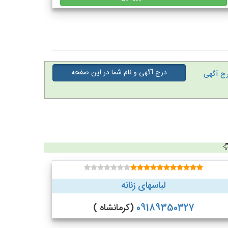
درج آگهی و نام شما در این صفحه
ج آگهی
لباسهای زنانه
09189350327
(کرمانشاه )