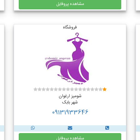
مشاهده پروفایل
فروشگاه
شومیز ارغوان
شهر بابک
09131933646
مشاهده پروفایل