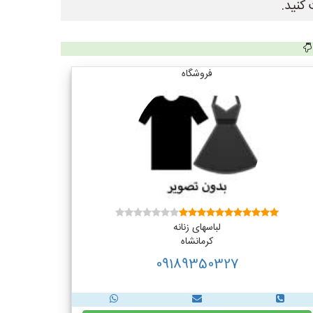
کنید.
فروشگاه
لباسهای زنانه
کرمانشاه
09189350327