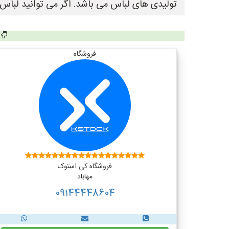
تولیدی های لباس می باشد. اگر می توانید لباس ب
فروشگاه
فروشگاه کی استوک
مهاباد
09144448604