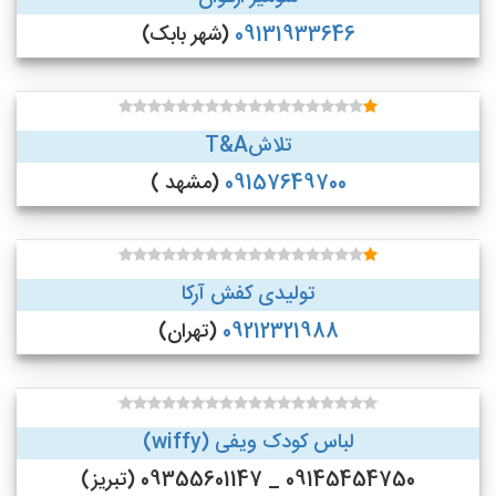
09131933646
(شهر بابک)
تلاشT&A
09157649700
(مشهد )
تولیدی کفش آرکا
09212321988
(تهران)
لباس کودک ویفی (wiffy)
09145454750 _ 09355601147 (تبریز)