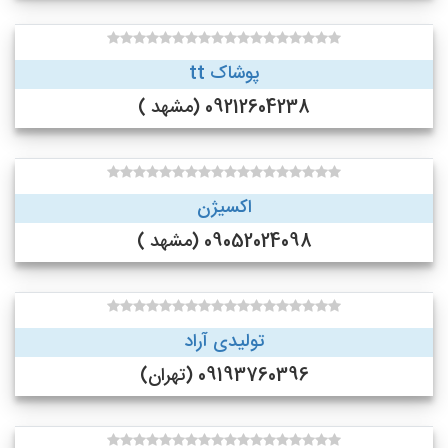
پوشاک tt
09212604238 (مشهد )
اکسیژن
09052024098 (مشهد )
تولیدی آراد
09193760396 (تهران)