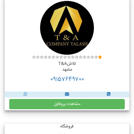
تلاشT&A
مشهد
09157649700
مشاهده پروفایل
فروشگاه