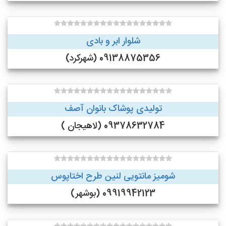
شلوار ابر و بادی
09138875356 (شهرکرد)
تولیدی پوشاک بانوان آصف
09378632784 (لاهیجان )
شومیز مانتویی لنین طرح اختاپوس
09919942123 (بوشهر)