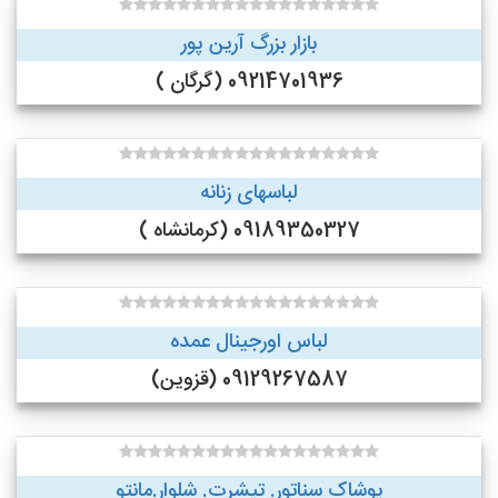
بازار بزرگ آرین پور
09214701936 (گرگان )
لباسهای زنانه
09189350327 (کرمانشاه )
لباس اورجینال عمده
09129267587 (قزوین)
پوشاک سناتور. تیشرت. شلوار.مانتو