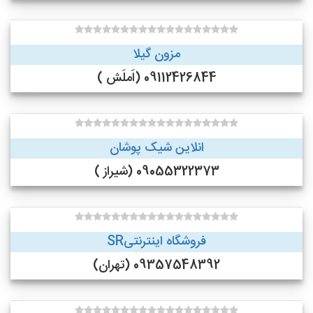
مزون گیلا
09112426844 (اَملَش )
انلاین شیک پوشان
09055322373 (شیراز )
فروشگاه اینترنتیSR
09357548392 (تهران)