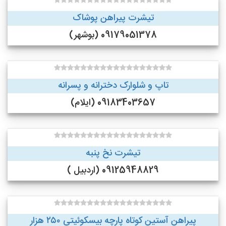
تیشرت پیراهن پوشاک
09179051378 (بوشهر)
تاپ و شلوارک دخترانه و پسرانه
09183403657 (ایلام)
تیشرت نخ پنبه
09125948829 (اردبیل )
پیراهن آستین کوتاه پارچه بیسکوئیتی ۲۵۰ هزار