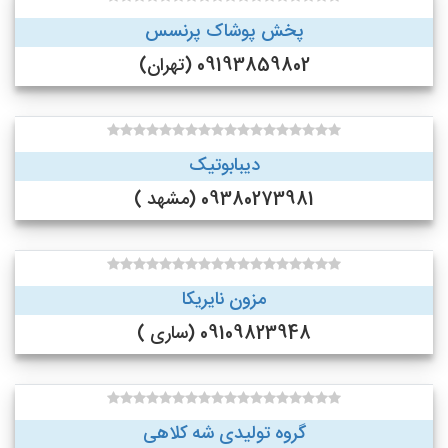
پخش پوشاک پرنسس
09193859802 (تهران)
دیبابوتیک
09380273981 (مشهد )
مزون نایریکا
09109823948 (ساری )
گروه تولیدی شه کلاهی