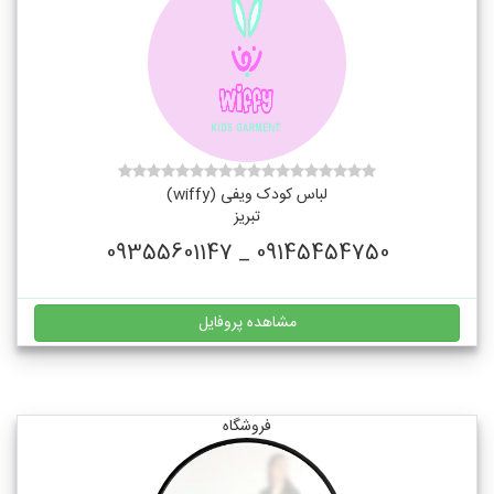
لباس کودک ویفی (wiffy)
تبریز
09145454750 _ 09355601147
مشاهده پروفایل
فروشگاه