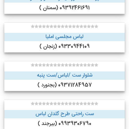
09392461691 (سمنان )
لباس مجلسی املیا
09330944109 (زنجان )
شلوار ست /لباس/ست پنبه
09371284957 (بجنورد )
ست راحتی طرح گلدان لباس
09939306790 (بیرجند )