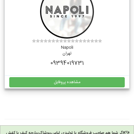
Napoli
تهران
09394019731
مشاهده پروفایل
اگر شما هم صاحب فروشگاه یا تولیدی لباس،پوشاک،پارچه کیف یا کفش