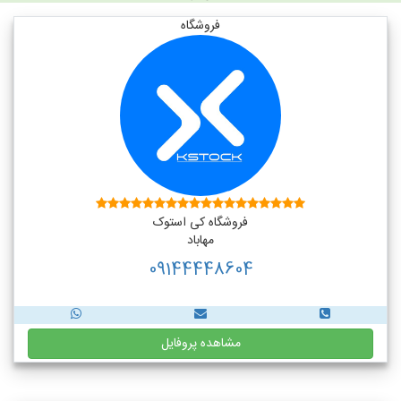
فروشگاه
فروشگاه کی استوک
مهاباد
09144448604
مشاهده پروفایل