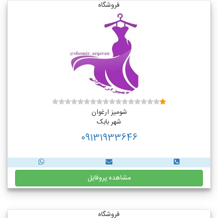
فروشگاه
شومیز ارغوان
شهر بابک
09131933646
مشاهده پروفایل
فروشگاه