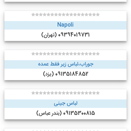
Napoli
09394019731 (تهران)
جوراب،لباس زیر فقط عمده
09135184852 (یزد)
لباس جینی
09135300815 (بندر عباس)