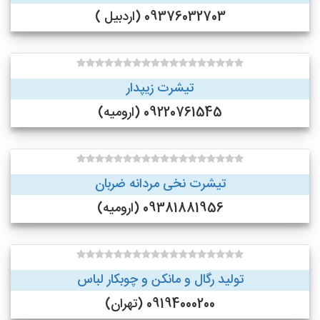
09376032703 (اردبیل )
تیشرت زیپدار
09220761545 (ارومیه)
تیشرت نخی مردانه ضربان
09381881956 (ارومیه)
تولید رگال و مانکن و چوبکار لباس
09194000200 (تهران)