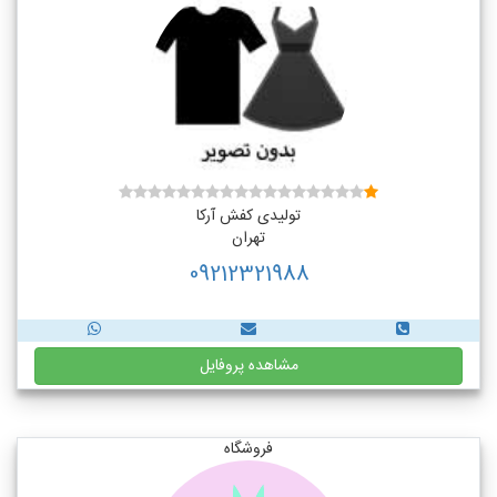
تولیدی کفش آرکا
تهران
09212321988
مشاهده پروفایل
فروشگاه