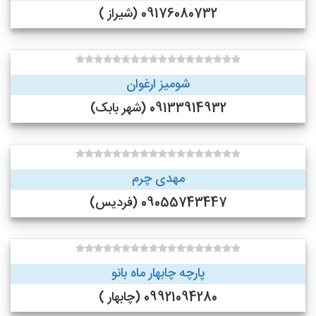
09176080732 (شیراز )
شومیز ارغوان
09133914932 (شهر بابک)
مهدی چرم
09055743447 (فردیس)
پارچه چابهار ماه بانو
09921094280 (چابهار )